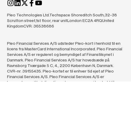
Pleo Technologies Ltd.Techspace Shoreditch South,32-38
Scrutton street,1st floor, rear unitLondon EC2A 4RQUnited
KingdomCVR: 36538686
Pleo Financial Services A/S udsteder Pleo-kort i henhold til en
licens fra MasterCard International Incorporated. Pleo Financial
Services A/S er reguleret og bemyndiget af Finanstilsynet i
Danmark. Pleo Financial Services A/S har hovedsæde på
Ravnsborg Tværgade 5 C, 4., 2200 København N, Danmark.
CVR-nr. 39155435. Pleo-kortet er til enhver tid ejet af Pleo
Financial Services A/S. Pleo Financial Services A/S er
leverandøren af betalingstjenester og e-penge i henhold til
denne Aftales.
Pleo Technologies A/S (36538686) og Pleo Financial Services
A/S (39155435),
2024.
All rights reserved. Påstanden om, at vi er
“Europas førende løsning til udgiftshåndtering”, er baseret på
det antal virksomheder i Europa, som anvender Pleo,
sammenlignet med lignende løsninger og i henhold til offentligt
tilgængelige oplysninger.