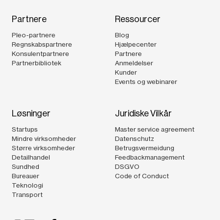
Partnere
Ressourcer
Pleo-partnere
Blog
Regnskabspartnere
Hjælpecenter
Konsulentpartnere
Partnere
Partnerbibliotek
Anmeldelser
Kunder
Events og webinarer
Løsninger
Juridiske Vilkår
Startups
Master service agreement
Mindre virksomheder
Datenschutz
Større virksomheder
Betrugsvermeidung
Detailhandel
Feedbackmanagement
Sundhed
DSGVO
Bureauer
Code of Conduct
Teknologi
Transport