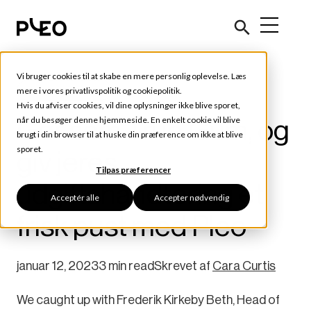
Vi bruger cookies til at skabe en mere personlig oplevelse. Læs
Kundehistorier
mere i vores
privatlivspolitik
og
cookiepolitik
.
Hvis du afviser cookies, vil dine oplysninger ikke blive sporet,
Gør som True Gum, og
når du besøger denne hjemmeside. En enkelt cookie vil blive
brugt i din browser til at huske din præference om ikke at blive
sporet.
giv jeres
Tilpas præferencer
udgiftshåndtering et
Acceptér alle
Accepter nødvendig
frisk pust med Pleo
januar 12, 2023
3 min read
Skrevet af
Cara Curtis
We caught up with Frederik Kirkeby Beth, Head of