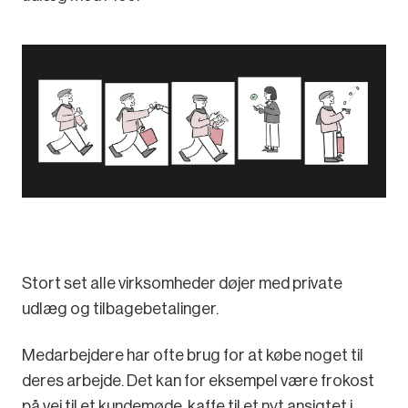
Stort set alle virksomheder døjer med private
udlæg og tilbagebetalinger.
Medarbejdere har ofte brug for at købe noget til
deres arbejde. Det kan for eksempel være frokost
på vej til et kundemøde, kaffe til et nyt ansigtet i