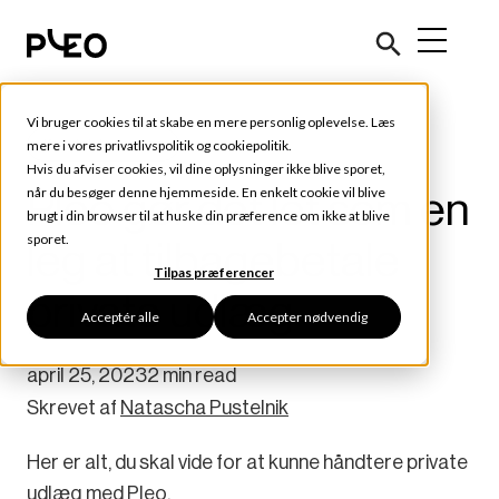
Vi bruger cookies til at skabe en mere personlig oplevelse. Læs
Kundehistorier
mere i vores
privatlivspolitik
og
cookiepolitik
.
Hvis du afviser cookies, vil dine oplysninger ikke blive sporet,
Pleo gør det let som en
når du besøger denne hjemmeside. En enkelt cookie vil blive
brugt i din browser til at huske din præference om ikke at blive
sporet.
leg at tilbagebetale
Tilpas præferencer
private udlæg
Acceptér alle
Accepter nødvendig
april 25, 2023
2 min read
Skrevet af
Natascha Pustelnik
Her er alt, du skal vide for at kunne håndtere private
udlæg med Pleo.