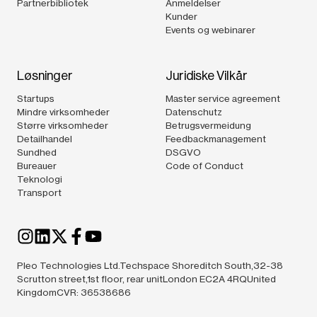
Partnerbibliotek
Anmeldelser
Kunder
Events og webinarer
Løsninger
Juridiske Vilkår
Startups
Master service agreement
Mindre virksomheder
Datenschutz
Større virksomheder
Betrugsvermeidung
Detailhandel
Feedbackmanagement
Sundhed
DSGVO
Bureauer
Code of Conduct
Teknologi
Transport
Pleo Technologies Ltd.Techspace Shoreditch South,32-38
Scrutton street,1st floor, rear unitLondon EC2A 4RQUnited
KingdomCVR: 36538686