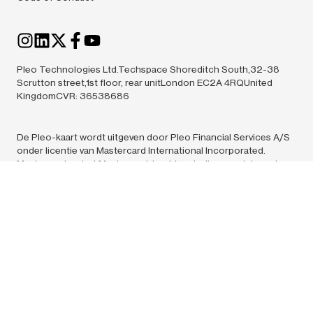
Pleo Technologies Ltd.Techspace Shoreditch South,32-38
Scrutton street,1st floor, rear unitLondon EC2A 4RQUnited
KingdomCVR: 36538686
De Pleo-kaart wordt uitgeven door Pleo Financial Services A/S
onder licentie van Mastercard International Incorporated.
Mastercard en het Mastercard-beeldmerk zijn geregistreerde
handelsmerken van Mastercard International Incorporated. Pleo
Financial Services A/S is een gereguleerde
elektronischgeldinstelling, goedgekeurd door de Deense
financiële toezichthouder. Pleo Financial Services A/S is
statutair gevestigd te Ravnsborg Tværgade 5 C, 4. Kopenhagen
N, 2200, Denemarken. CVR-nummer: 39155435. Alle
communicatie dient te worden gericht aan Pleo Technologies
A/S, Ravnsborg Tværgade 5C, 2200 Kopenhagen N,
Denemarken
Pleo Technologies A/S (36538686) en Pleo Financial Services