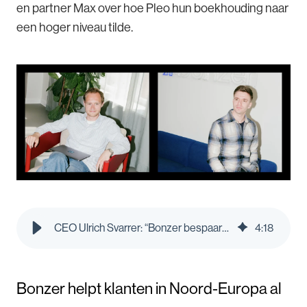
en partner Max over hoe Pleo hun boekhouding naar
een hoger niveau tilde.
CEO Ulrich Svarrer: “Bonzer bespaart dankzij Pleo zo’n 1,350 euro per maand”
4
:
18
Bonzer helpt klanten in Noord-Europa al