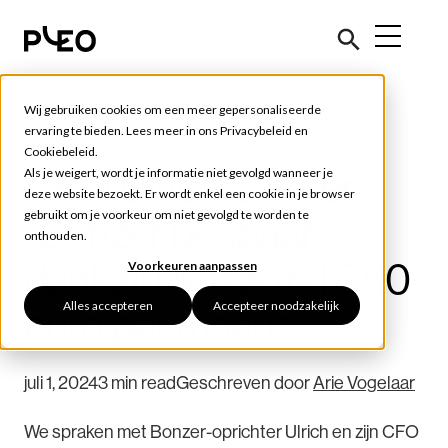
Wij gebruiken cookies om een meer gepersonaliseerde
Verhalen van klanten
ervaring te bieden. Lees meer in ons
Privacybeleid
en
Cookiebeleid
.
CEO Ulrich Svarrer:
Als je weigert, wordt je informatie niet gevolgd wanneer je
deze website bezoekt. Er wordt enkel een cookie in je browser
gebruikt om je voorkeur om niet gevolgd te worden te
“Bonzer bespaart
onthouden.
dankzij Pleo zo’n 1,350
Voorkeuren aanpassen
Alles accepteren
Accepteer noodzakelijk
euro per maand”
juli 1, 2024
3 min read
Geschreven door
Arie Vogelaar
We spraken met Bonzer-oprichter Ulrich en zijn CFO