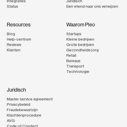
Integraties
Juridisch
Status
Een vriend naar ons verwijzen
Resources
Waarom Pleo
Blog
Startups
Help-centrum
Kleine bedrijven
Reviews
Grote bedrijven
Klanten
Gezondheidszorg
Retail
Bureaus
Transport
Technologie
Juridisch
Master service agreement
Privacybeleid
Fraudebewustzijn
Klachtenprocedure
AVG
Code of Conduct