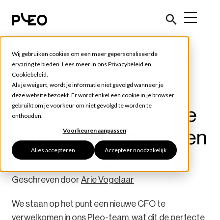
Wij gebruiken cookies om een meer gepersonaliseerde
Tools en tips
ervaring te bieden. Lees meer in ons
Privacybeleid
en
Cookiebeleid
.
Waarom (en hoe)
Als je weigert, wordt je informatie niet gevolgd wanneer je
deze website bezoekt. Er wordt enkel een cookie in je browser
gebruikt om je voorkeur om niet gevolgd te worden te
CFO's in 2024 betere
onthouden.
leiders kunnen worden
Voorkeuren aanpassen
Alles accepteren
Accepteer noodzakelijk
februari 13, 2024
7 min read
Geschreven door
Arie Vogelaar
We staan op het punt een nieuwe CFO te
verwelkomen in ons Pleo-team, wat dit de perfecte