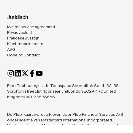
Juridisch
Master service agreement
Privacybeleid
Fraudebewustzijn
Klachtenprocedure
AVG
Code of Conduct
Pleo Technologies Ltd.Techspace Shoreditch South,32-38
Scrutton street,1st floor, rear unitLondon EC2A 4RQUnited
KingdomCVR: 36538686
De Pleo-kaart wordt uitgeven door Pleo Financial Services A/S
onder licentie van Mastercard International Incorporated.
Mastercard en het Mastercard-beeldmerk zijn geregistreerde
handelsmerken van Mastercard International Incorporated. Pleo