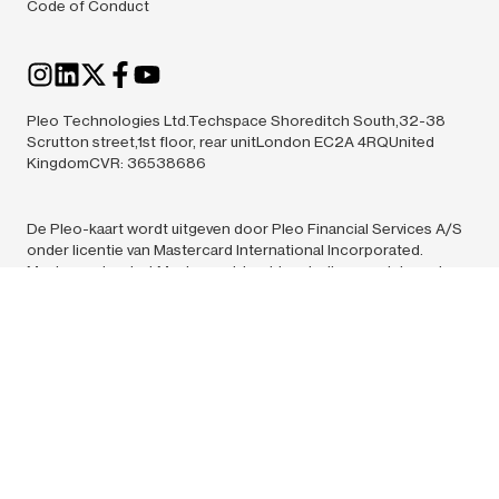
Code of Conduct
Pleo Technologies Ltd.Techspace Shoreditch South,32-38
Scrutton street,1st floor, rear unitLondon EC2A 4RQUnited
KingdomCVR: 36538686
De Pleo-kaart wordt uitgeven door Pleo Financial Services A/S
onder licentie van Mastercard International Incorporated.
Mastercard en het Mastercard-beeldmerk zijn geregistreerde
handelsmerken van Mastercard International Incorporated. Pleo
Financial Services A/S is een gereguleerde
elektronischgeldinstelling, goedgekeurd door de Deense
financiële toezichthouder. Pleo Financial Services A/S is
statutair gevestigd te Ravnsborg Tværgade 5 C, 4. Kopenhagen
N, 2200, Denemarken. CVR-nummer: 39155435. Alle
communicatie dient te worden gericht aan Pleo Technologies
A/S, Ravnsborg Tværgade 5C, 2200 Kopenhagen N,
Denemarken