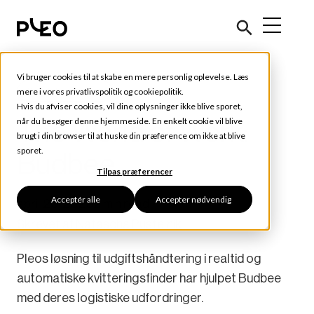
Vi bruger cookies til at skabe en mere personlig oplevelse. Læs
Kundehistorier
mere i vores
privatlivspolitik
og
cookiepolitik
.
Hvis du afviser cookies, vil dine oplysninger ikke blive sporet,
The World of Work:
når du besøger denne hjemmeside. En enkelt cookie vil blive
brugt i din browser til at huske din præference om ikke at blive
sporet.
Budbee
Tilpas præferencer
Acceptér alle
Accepter nødvendig
april 20, 2020
2 min read
Skrevet af
Natascha Pustelnik
Pleos løsning til udgiftshåndtering i realtid og
automatiske kvitteringsfinder har hjulpet Budbee
med deres logistiske udfordringer.