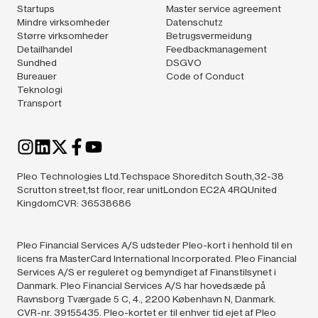
Startups
Master service agreement
Mindre virksomheder
Datenschutz
Større virksomheder
Betrugsvermeidung
Detailhandel
Feedbackmanagement
Sundhed
DSGVO
Bureauer
Code of Conduct
Teknologi
Transport
Pleo Technologies Ltd.Techspace Shoreditch South,32-38
Scrutton street,1st floor, rear unitLondon EC2A 4RQUnited
KingdomCVR: 36538686
Pleo Financial Services A/S udsteder Pleo-kort i henhold til en
licens fra MasterCard International Incorporated. Pleo Financial
Services A/S er reguleret og bemyndiget af Finanstilsynet i
Danmark. Pleo Financial Services A/S har hovedsæde på
Ravnsborg Tværgade 5 C, 4., 2200 København N, Danmark.
CVR-nr. 39155435. Pleo-kortet er til enhver tid ejet af Pleo