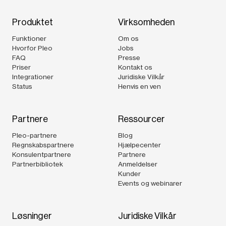
Produktet
Virksomheden
Funktioner
Om os
Hvorfor Pleo
Jobs
FAQ
Presse
Priser
Kontakt os
Integrationer
Juridiske Vilkår
Status
Henvis en ven
Partnere
Ressourcer
Pleo-partnere
Blog
Regnskabspartnere
Hjælpecenter
Konsulentpartnere
Partnere
Partnerbibliotek
Anmeldelser
Kunder
Events og webinarer
Løsninger
Juridiske Vilkår