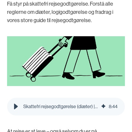
Få styr på skattefri rejsegodtgørelse. Forstå alle
reglerne om diæter, logigodtgørelse og fradrag i
vores store guide til rejsegodtgørelse.
Skattefri rejsegodtgørelse (diæter) | Den store guide | Pleo Blog
8
:
44
At rejse er at leve – også selvom du er på