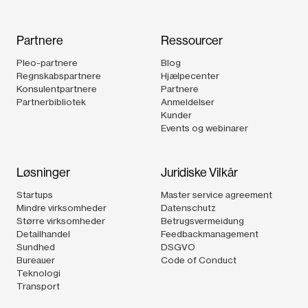
Partnere
Ressourcer
Pleo-partnere
Blog
Regnskabspartnere
Hjælpecenter
Konsulentpartnere
Partnere
Partnerbibliotek
Anmeldelser
Kunder
Events og webinarer
Løsninger
Juridiske Vilkår
Startups
Master service agreement
Mindre virksomheder
Datenschutz
Større virksomheder
Betrugsvermeidung
Detailhandel
Feedbackmanagement
Sundhed
DSGVO
Bureauer
Code of Conduct
Teknologi
Transport