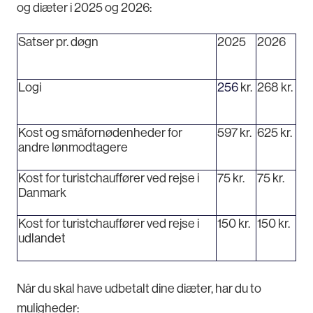
og diæter i 2025 og 2026:
Satser pr. døgn
2025
2026
Logi
256
kr.
268 kr.
Kost og småfornødenheder for
597 kr.
625 kr.
andre lønmodtagere
Kost for turistchauffører ved rejse i
75 kr.
75 kr.
Danmark
Kost for turistchauffører ved rejse i
150 kr.
150 kr.
udlandet
Når du skal have udbetalt dine diæter, har du to
muligheder: