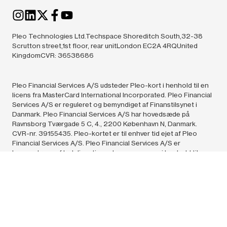
Pleo Technologies Ltd.Techspace Shoreditch South,32-38
Scrutton street,1st floor, rear unitLondon EC2A 4RQUnited
KingdomCVR: 36538686
Pleo Financial Services A/S udsteder Pleo-kort i henhold til en
licens fra MasterCard International Incorporated. Pleo Financial
Services A/S er reguleret og bemyndiget af Finanstilsynet i
Danmark. Pleo Financial Services A/S har hovedsæde på
Ravnsborg Tværgade 5 C, 4., 2200 København N, Danmark.
CVR-nr. 39155435. Pleo-kortet er til enhver tid ejet af Pleo
Financial Services A/S. Pleo Financial Services A/S er
leverandøren af betalingstjenester og e-penge i henhold til
denne Aftales.
Pleo Technologies A/S (36538686) og Pleo Financial Services
A/S (39155435),
2024.
All rights reserved. Påstanden om, at vi er
“Europas førende løsning til udgiftshåndtering”, er baseret på
det antal virksomheder i Europa, som anvender Pleo,
sammenlignet med lignende løsninger og i henhold til offentligt