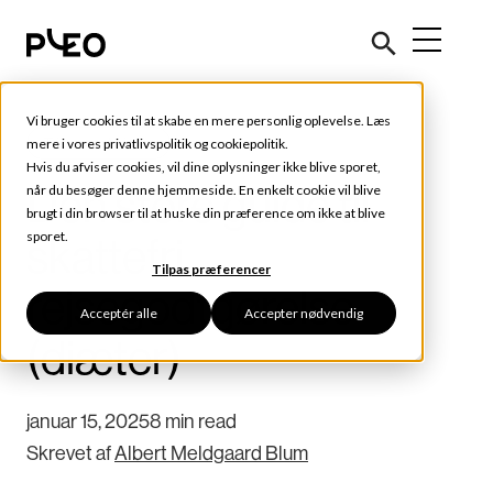
Vi bruger cookies til at skabe en mere personlig oplevelse. Læs
Tips og tricks
mere i vores
privatlivspolitik
og
cookiepolitik
.
Hvis du afviser cookies, vil dine oplysninger ikke blive sporet,
Den store guide til
når du besøger denne hjemmeside. En enkelt cookie vil blive
brugt i din browser til at huske din præference om ikke at blive
sporet.
skattefri
Tilpas præferencer
rejsegodtgørelse
Acceptér alle
Accepter nødvendig
(diæter)
januar 15, 2025
8 min read
Skrevet af
Albert Meldgaard Blum