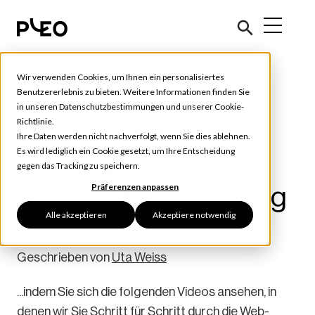
Wir verwenden Cookies, um Ihnen ein personalisiertes
Ausgabenverwaltung
Benutzererlebnis zu bieten. Weitere Informationen finden Sie
in unseren
Datenschutzbestimmungen
und unserer
Cookie-
Machen Sie einen
Richtlinie
.
Ihre Daten werden nicht nachverfolgt, wenn Sie dies ablehnen.
Es wird lediglich ein Cookie gesetzt, um Ihre Entscheidung
Rundgang durch die
gegen das Tracking zu speichern.
Pleo-Webanwendung
Präferenzen anpassen
Alle akzeptieren
Akzeptiere notwendig
August 22, 2024
0 min read
Geschrieben von
Uta Weiss
...indem Sie sich die folgenden Videos ansehen, in
denen wir Sie Schritt für Schritt durch die Web-