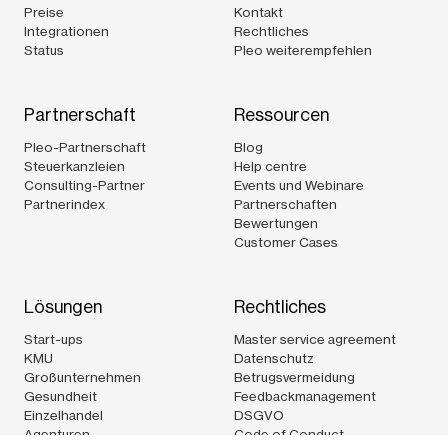
Preise
Kontakt
Integrationen
Rechtliches
Status
Pleo weiterempfehlen
Partnerschaft
Ressourcen
Pleo-Partnerschaft
Blog
Steuerkanzleien
Help centre
Consulting-Partner
Events und Webinare
Partnerindex
Partnerschaften
Bewertungen
Customer Cases
Lösungen
Rechtliches
Start-ups
Master service agreement
KMU
Datenschutz
Großunternehmen
Betrugsvermeidung
Gesundheit
Feedbackmanagement
Einzelhandel
DSGVO
Agenturen
Code of Conduct