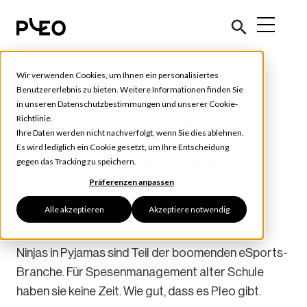
Wir verwenden Cookies, um Ihnen ein personalisiertes
Customer Stories
Benutzererlebnis zu bieten. Weitere Informationen finden Sie
in unseren
Datenschutzbestimmungen
und unserer
Cookie-
The World of Work:
Richtlinie
.
Ihre Daten werden nicht nachverfolgt, wenn Sie dies ablehnen.
Es wird lediglich ein Cookie gesetzt, um Ihre Entscheidung
Ninjas in Pyjamas
gegen das Tracking zu speichern.
Präferenzen anpassen
Januar 27, 2021
2 min read
Alle akzeptieren
Akzeptiere notwendig
Geschrieben von
Désirée Cornet
Ninjas in Pyjamas sind Teil der boomenden eSports-
Branche. Für Spesenmanagement alter Schule
haben sie keine Zeit. Wie gut, dass es Pleo gibt.