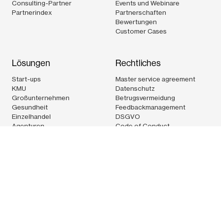
Consulting-Partner
Events und Webinare
Partnerindex
Partnerschaften
Bewertungen
Customer Cases
Lösungen
Rechtliches
Start-ups
Master service agreement
KMU
Datenschutz
Großunternehmen
Betrugsvermeidung
Gesundheit
Feedbackmanagement
Einzelhandel
DSGVO
Agenturen
Code of Conduct
Logistik
Technologie
Pleo Technologies Ltd.Techspace Shoreditch South,32-38
Scrutton street,1st floor, rear unitLondon EC2A 4RQUnited
KingdomCVR: 36538686