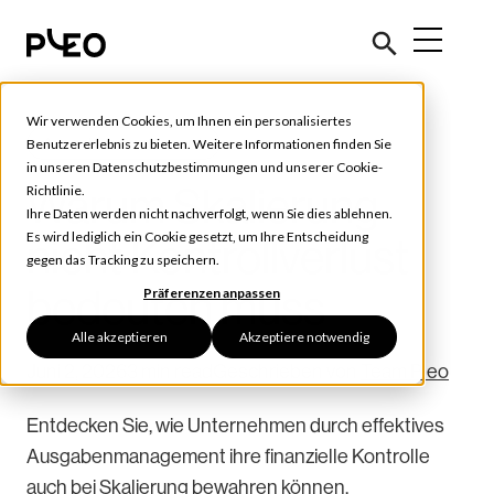
Wir verwenden Cookies, um Ihnen ein personalisiertes
Ausgabenmanagement
Benutzererlebnis zu bieten. Weitere Informationen finden Sie
in unseren
Datenschutzbestimmungen
und unserer
Cookie-
Warum Skalierung
Richtlinie
.
Ihre Daten werden nicht nachverfolgt, wenn Sie dies ablehnen.
Es wird lediglich ein Cookie gesetzt, um Ihre Entscheidung
nicht Kontrollverlust
gegen das Tracking zu speichern.
bedeuten muss
Präferenzen anpassen
Alle akzeptieren
Akzeptiere notwendig
Juni 2, 2026
3 min read
Geschrieben von
Team Pleo
Entdecken Sie, wie Unternehmen durch effektives
Ausgabenmanagement ihre finanzielle Kontrolle
auch bei Skalierung bewahren können.