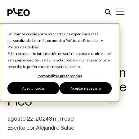
Utilizamos cookies para ofrecerte una experiencia más
Consejos y Herramientas
personalizada. Lee más en nuestra
Política de Privacidad
y
Política de Cookies
.
Prepara tu futuro a
Si las rechazas, tu información no será rastreada cuando visites
esta página web. Se usará una sola cookie en tu navegador para
recordar tu preferencia de no ser rastreado.
prueba de gastos con
Personalizar preferencias
el panel de Análisis de
Aceptar todas
Aceptar necesario
Pleo
agosto 22, 2024
3 min read
Escrito por
Alejandro Salse