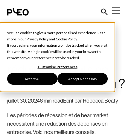
We use cookies to give a more personalised experience. Read
Outils et conseils
more in our
Privacy Policy
and
Cookie Policy
.
If you decline, your information won’t be tracked when you visit
DAF : Comment
this website. A single cookie will be used in your browser to
remember your preference not to be tracked.
réduire les coûts en
Customise Preferences
Accept All
Accept Necessary
période de récession ?
juillet 30, 2024
6 min read
Écrit par
Rebecca Beaty
Les périodes de récession et de bear market
nécessitent une réduction des dépenses en
entreprise. Voici nos meilleurs conseils.