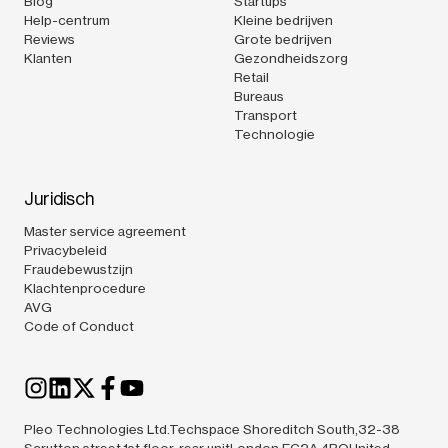
Blog
Startups
Help-centrum
Kleine bedrijven
Reviews
Grote bedrijven
Klanten
Gezondheidszorg
Retail
Bureaus
Transport
Technologie
Juridisch
Master service agreement
Privacybeleid
Fraudebewustzijn
Klachtenprocedure
AVG
Code of Conduct
Pleo Technologies Ltd.Techspace Shoreditch South,32-38
Scrutton street,1st floor, rear unitLondon EC2A 4RQUnited