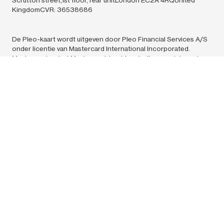
KingdomCVR: 36538686
De Pleo-kaart wordt uitgeven door Pleo Financial Services A/S
onder licentie van Mastercard International Incorporated.
Mastercard en het Mastercard-beeldmerk zijn geregistreerde
handelsmerken van Mastercard International Incorporated. Pleo
Financial Services A/S is een gereguleerde
elektronischgeldinstelling, goedgekeurd door de Deense
financiële toezichthouder. Pleo Financial Services A/S is
statutair gevestigd te Ravnsborg Tværgade 5 C, 4. Kopenhagen
N, 2200, Denemarken. CVR-nummer: 39155435. Alle
communicatie dient te worden gericht aan Pleo Technologies
A/S, Ravnsborg Tværgade 5C, 2200 Kopenhagen N,
Denemarken
Pleo Technologies A/S (36538686) en Pleo Financial Services
A/S (39155435),
2024.
Alle rechten voorbehouden. De claim
‘Europa’s nummer 1 oplossing voor zakelijke uitgaven’ is
gebaseerd op het aantal klanten dat door Pleo in Europa wordt
bediend in vergelijking met vergelijkbare oplossingen en op
basis van openbare informatie.