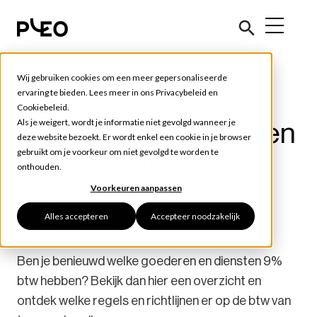
Wij gebruiken cookies om een meer gepersonaliseerde
Tools en tips
ervaring te bieden. Lees meer in ons
Privacybeleid
en
Cookiebeleid
.
Goederen en diensten
Als je weigert, wordt je informatie niet gevolgd wanneer je
deze website bezoekt. Er wordt enkel een cookie in je browser
gebruikt om je voorkeur om niet gevolgd te worden te
met 9% btw
onthouden.
Voorkeuren aanpassen
november 11, 2022
5 min read
Alles accepteren
Accepteer noodzakelijk
Geschreven door
Arie Vogelaar
Ben je benieuwd welke goederen en diensten 9%
btw hebben? Bekijk dan hier een overzicht en
ontdek welke regels en richtlijnen er op de btw van