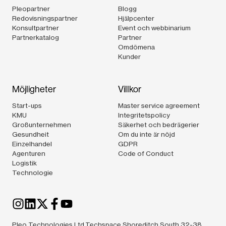
Pleopartner
Blogg
Redovisningspartner
Hjälpcenter
Konsultpartner
Event och webbinarium
Partnerkatalog
Partner
Omdömena
Kunder
Möjligheter
Villkor
Start-ups
Master service agreement
KMU
Integritetspolicy
Großunternehmen
Säkerhet och bedrägerier
Gesundheit
Om du inte är nöjd
Einzelhandel
GDPR
Agenturen
Code of Conduct
Logistik
Technologie
Pleo Technologies Ltd.Techspace Shoreditch South,32-38