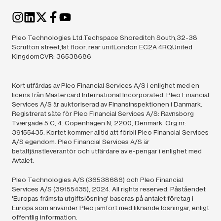
Pleo Technologies Ltd.Techspace Shoreditch South,32-38
Scrutton street,1st floor, rear unitLondon EC2A 4RQUnited
KingdomCVR: 36538686
Kort utfärdas av Pleo Financial Services A/S i enlighet med en
licens från Mastercard International Incorporated. Pleo Financial
Services A/S är auktoriserad av Finansinspektionen i Danmark.
Registrerat säte för Pleo Financial Services A/S: Ravnsborg
Tværgade 5 C, 4. Copenhagen N, 2200, Denmark. Org.nr:
39155435. Kortet kommer alltid att förbli Pleo Financial Services
A/S egendom. Pleo Financial Services A/S är
betaltjänstleverantör och utfärdare av e-pengar i enlighet med
Avtalet.
Pleo Technologies A/S (36538686) och Pleo Financial
Services A/S (39155435),
2024.
All rights reserved. Påståendet
'Europas främsta utgiftslösning' baseras på antalet företag i
Europa som använder Pleo jämfört med liknande lösningar, enligt
offentlig information.