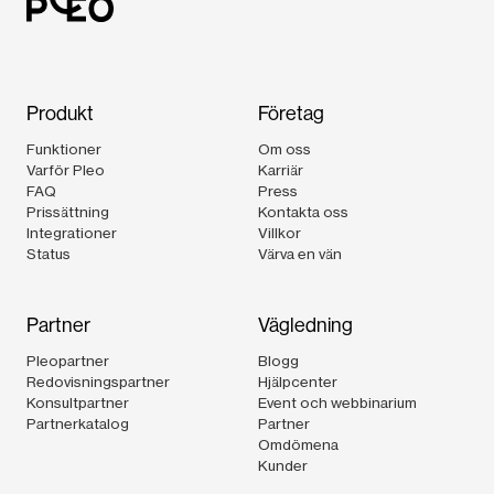
Produkt
Företag
Funktioner
Om oss
Varför Pleo
Karriär
FAQ
Press
Prissättning
Kontakta oss
Integrationer
Villkor
Status
Värva en vän
Partner
Vägledning
Pleopartner
Blogg
Redovisningspartner
Hjälpcenter
Konsultpartner
Event och webbinarium
Partnerkatalog
Partner
Omdömena
Kunder