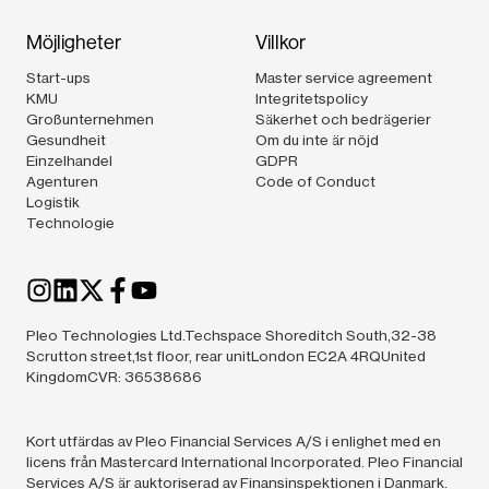
Möjligheter
Villkor
Start-ups
Master service agreement
KMU
Integritetspolicy
Großunternehmen
Säkerhet och bedrägerier
Gesundheit
Om du inte är nöjd
Einzelhandel
GDPR
Agenturen
Code of Conduct
Logistik
Technologie
Pleo Technologies Ltd.Techspace Shoreditch South,32-38
Scrutton street,1st floor, rear unitLondon EC2A 4RQUnited
KingdomCVR: 36538686
Kort utfärdas av Pleo Financial Services A/S i enlighet med en
licens från Mastercard International Incorporated. Pleo Financial
Services A/S är auktoriserad av Finansinspektionen i Danmark.