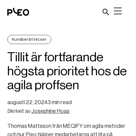
Kundberättelser
Tillit är fortfarande
högsta prioritet hos de
agila proffsen
augusti 22, 2024
3 min read
Skrivet av
Josephine Hoas
Thomas Mattsson från MEQIFY om agila metoder
och hur Pleo hjälper medarbetarna att lita på