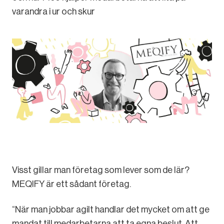
varandra i ur och skur
Visst gillar man företag som lever som de lär?
MEQIFY är ett sådant företag.
“När man jobbar agilt handlar det mycket om att ge
mandat till medarbetarna att ta egna beslut. Att