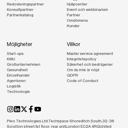
Redovisningspartner
Hjälpcenter
Konsultpartner
Event och webbinarium
Partnerkatalog
Partner
Omdömena
Kunder
Möjligheter
Villkor
Start-ups
Master service agreement
KMU
Integritetspolicy
Großunternehmen
Säkerhet och bedrägerier
Gesundheit
Om du inte är nöjd
Einzelhandel
GDPR
Agenturen
Code of Conduct
Logistik
Technologie
Pleo Technologies Ltd.Techspace Shoreditch South,32-38
Scrutton street,1st floor, rear unitLondon EC2A 4RQUnited