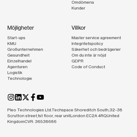
Omdömena
Kunder
Möjligheter
Villkor
Start-ups
Master service agreement
KMU
Integritetspolicy
Großunternehmen
Säkerhet och bedrägerier
Gesundheit
Om du inte är nöjd
Einzelhandel
GDPR
Agenturen
Code of Conduct
Logistik
Technologie
Pleo Technologies Ltd.Techspace Shoreditch South,32-38
Scrutton street,1st floor, rear unitLondon EC2A 4RQUnited
KingdomCVR: 36538686