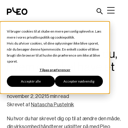
Vi bruger cookies til at skabe en mere personlig oplevelse. Læs
Rejser og udgifter
mere i vores
privatlivspolitik
og
cookiepolitik
.
Hvis du afviser cookies, vil dine oplysninger ikke blive sporet,
Sådan bestemmer du,
når du besøger denne hjemmeside. En enkelt cookie vil blive
brugt i din browser til at huske din præference om ikke at blive
sporet.
hvem der skal have et
Tilpas præferencer
Pleo-kort
Acceptér alle
Accepter nødvendig
november 2, 2021
5 min read
Skrevet af
Natascha Pustelnik
Nu hvor du har skrevet dig op til at ændre den måde,
din virksomhed håndterer udgifter på med Pleo,