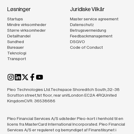
Løsninger
Juridiske Vilkår
Startups
Master service agreement
Mindre virksomheder
Datenschutz
Større virksomheder
Betrugsvermeidung
Detailhandel
Feedbackmanagement
Sundhed
DSGVO
Bureauer
Code of Conduct
Teknologi
Transport
Pleo Technologies Ltd.Techspace Shoreditch South,32-38
Scrutton street,1st floor, rear unitLondon EC2A 4RQUnited
KingdomCVR: 36538686
Pleo Financial Services A/S udsteder Pleo-kort i henhold til en
licens fra MasterCard International Incorporated. Pleo Financial
Services A/S er reguleret og bemyndiget af Finanstilsynet i