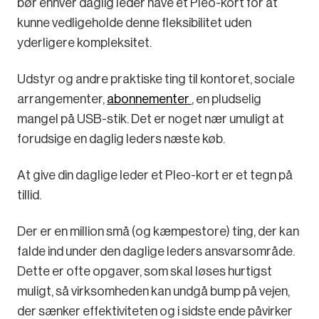
bør enhver daglig leder have et Pleo-kort for at
kunne vedligeholde denne fleksibilitet uden
yderligere kompleksitet.
Udstyr og andre praktiske ting til kontoret, sociale
arrangementer,
abonnementer
, en pludselig
mangel på USB-stik. Det er noget nær umuligt at
forudsige en daglig leders næste køb.
At give din daglige leder et Pleo-kort er et tegn på
tillid.
Der er en million små (og kæmpestore) ting, der kan
falde ind under den daglige leders ansvarsområde.
Dette er ofte opgaver, som skal løses hurtigst
muligt, så virksomheden kan undgå bump på vejen,
der sænker effektiviteten og i sidste ende påvirker