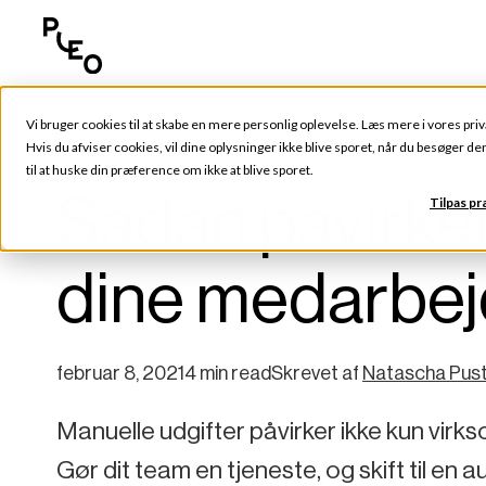
Vi bruger cookies til at skabe en mere personlig oplevelse. Læs mere i vores
priv
Tips og tricks
Hvis du afviser cookies, vil dine oplysninger ikke blive sporet, når du besøger d
til at huske din præference om ikke at blive sporet.
Sådan påvirker
Tilpas p
dine medarbej
februar 8, 2021
4 min read
Skrevet af
Natascha Pust
Manuelle udgifter påvirker ikke kun vir
Gør dit team en tjeneste, og skift til en