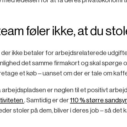
team føler ikke, at du st
der ikke betaler for arbejdsrelaterede udgift
lighed det samme firmakort og skal spørge om t
foretage et køb – uanset om der er tale om kaffe
på arbejdspladsen er nøglen til et positivt arbej
tiviteten
. Samtidig er der
110 % større sandsy
eder stoler på dem, bliver i deres job – så det 