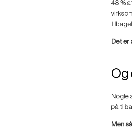
48 % af
virksom
tilbage
Det er 
Og 
Nogle 
på tilb
Men såd