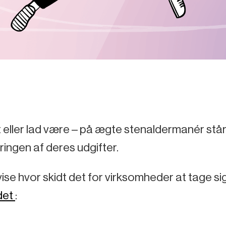
 eller lad være – på ægte stenaldermanér står
ingen af deres udgifter.
vise hvor skidt det for virksomheder at tage si
 det
: