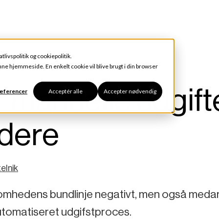
atlivspolitik
og
cookiepolitik
.
enne hjemmeside. En enkelt cookie vil blive brugt i din browser
 manuelle udgift
ræferencer
Acceptér alle
Accepter nødvendig
dere
elnik
ksomhedens bundlinje negativt, men også meda
 automatiseret udgifstproces.