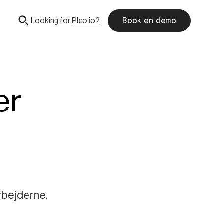
Looking for
Pleo.io?
Book en demo
er
rbejderne.