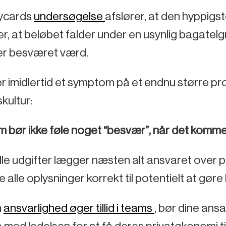
ycards
undersøgelse
afslører, at den hyppigst
 er, at beløbet falder under en usynlig bagate
 er besværet værd.
r imidlertid et symptom på et endnu større p
kultur:
m bør ikke føle noget “besvær”, når det kommer
e udgifter lægger næsten alt ansvaret over på
e alle oplysninger korrekt til potentielt at gøre
m
ansvarlighed øger tillid i teams
, bør dine ansat
ed ledelsen for at få deres privatøkonomi til