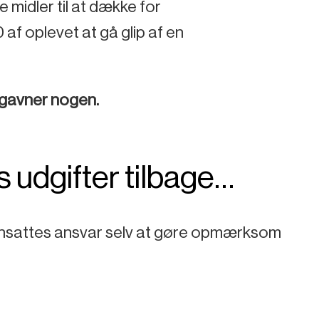
 midler til at dække for
af oplevet at gå glip af en
e gavner nogen.
 udgifter tilbage…
 ansattes ansvar selv at gøre opmærksom