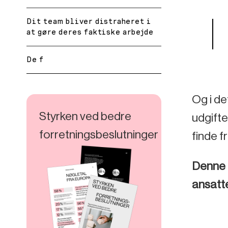
Dit team bliver distraheret i
at gøre deres faktiske arbejde
De f
Og i de
Styrken ved bedre
udgifte
forretningsbeslutninger
finde f
Denne 
ansatt