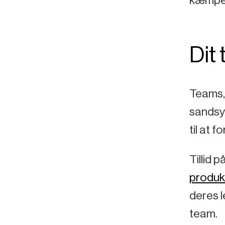
Dit 
Teams, 
sandsyn
til at 
Tillid 
produk
deres l
team.