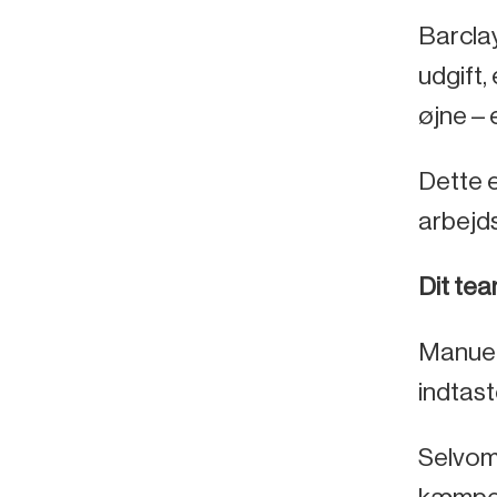
Barcla
udgift,
øjne –
Dette e
arbejds
Dit tea
Manuell
indtast
Selvo
kæmpe m