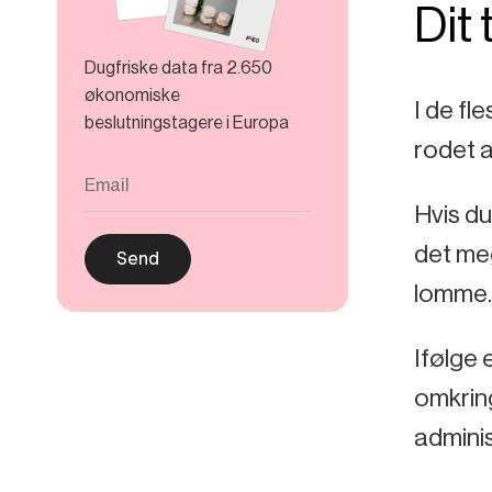
Dit
Dugfriske data fra 2.650
økonomiske
I de f
beslutningstagere i Europa
rodet 
Hvis du
det meg
lomme.
Ifølge 
omkring
adminis