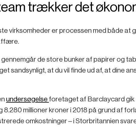
 team trækker det økono
leste virksomheder er processen med både at 
affære.
 gennemgår de store bunker af papirer og tabt
et sandsynligt, at du vil finde ud af, at dine a
en
undersøgelse
foretaget af Barclaycard gik 
 8.280 millioner kroner i 2018 på grund af forl
trerede omkostninger – i Storbritannien svared