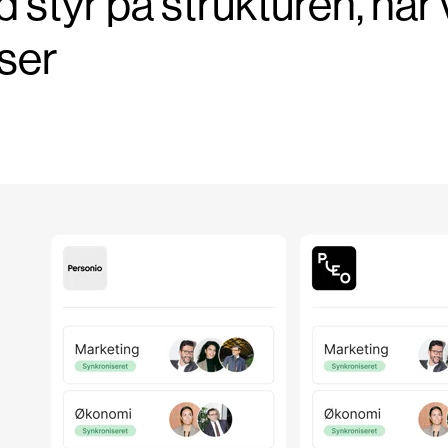
d styr på strukturen, nå
ser