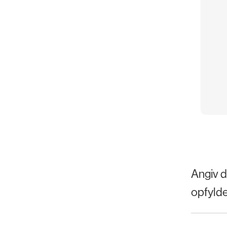
Angiv d
opfylde