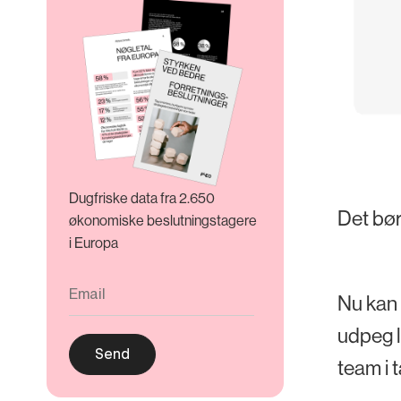
Dugfriske data fra 2.650
Det bør
økonomiske beslutningstagere
i Europa
Nu kan 
udpeg l
team i 