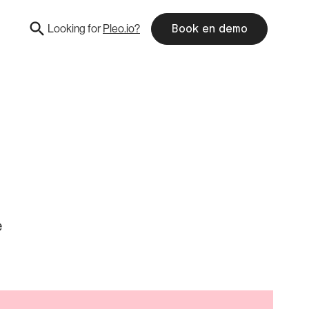
Looking for
Pleo.io?
Book en demo
e