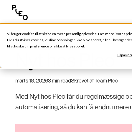
Vi bruger cookies til at skabe en mere personlig oplevelse. Læs mere i vores
priv
Pleo Updates
Hvis du afviser cookies, vil dine oplysninger ikke blive sporet, når du besøger d
til at huske din præference om ikke at blive sporet.
Nyt hos Pleo
Tilpas p
marts 18, 2026
3 min read
Skrevet af
Team Pleo
Med Nyt hos Pleo får du regelmæssige opda
automatisering, så du kan få endnu mere u