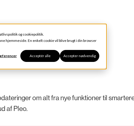
atlivspolitik
og
cookiepolitik
.
enne hjemmeside. En enkelt cookie vil blive brugt i din browser
ræferencer
Acceptér alle
Accepter nødvendig
teringer om alt fra nye funktioner til smarter
d af Pleo.