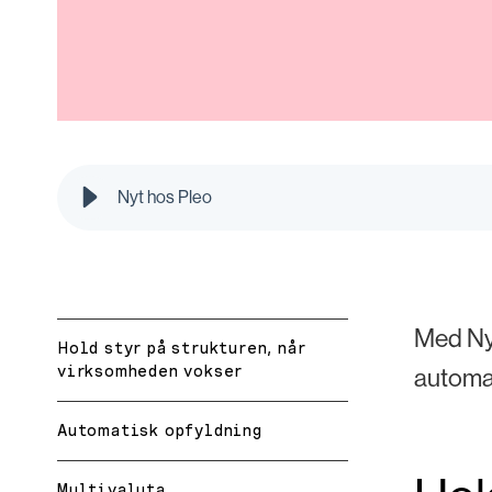
Nyt hos Pleo
Med Nyt
Hold styr på strukturen, når
virksomheden vokser
automat
Automatisk opfyldning
Multivaluta