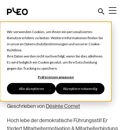
Wir verwenden Cookies, um Ihnen ein personalisiertes
Future of Finance
Benutzererlebnis zu bieten. Weitere Informationen finden Sie
in unseren
Datenschutzbestimmungen
und unserer
Cookie-
Hoch lebe der
Richtlinie
.
Ihre Daten werden nicht nachverfolgt, wenn Sie dies ablehnen.
Es wird lediglich ein Cookie gesetzt, um Ihre Entscheidung
demokratische
gegen das Tracking zu speichern.
Führungsstil
Präferenzen anpassen
Alle akzeptieren
Akzeptiere notwendig
Juli 31, 2024
7 min read
Geschrieben von
Désirée Cornet
Hoch lebe der demokratische Führungsstil! Er
fördert Mitarbeitermotivation & Mitarbeiterbindung.