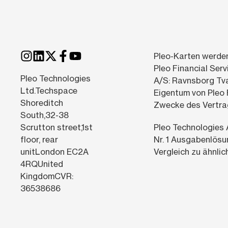
Pleo-Karten werden
Pleo Financial Ser
Pleo Technologies
A/S: Ravnsborg Tvæ
Ltd.Techspace
Eigentum von Pleo F
Shoreditch
Zwecke des Vertra
South,32-38
Scrutton street,1st
Pleo Technologies 
floor, rear
Nr. 1 Ausgabenlösu
unitLondon EC2A
Vergleich zu ähnli
4RQUnited
KingdomCVR:
36538686