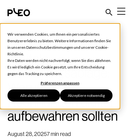
Wir verwenden Cookies, um Ihnen ein personalisiertes
Tools & Tipps
Benutzererlebnis zu bieten. Weitere Informationen finden Sie
in unseren
Datenschutzbestimmungen
und unserer
Cookie-
Digitale
Richtlinie
.
Ihre Daten werden nicht nachverfolgt, wenn Sie dies ablehnen.
Es wird lediglich ein Cookie gesetzt, um Ihre Entscheidung
Rechnungsablage:
gegen das Tracking zu speichern.
Warum Sie
Präferenzen anpassen
Alle akzeptieren
Akzeptiere notwendig
Rechnungen digital
aufbewahren sollten
August 28, 2025
7 min read