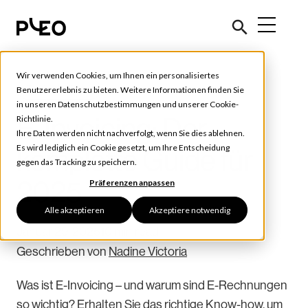
Wir verwenden Cookies, um Ihnen ein personalisiertes
Tools & Tipps
Benutzererlebnis zu bieten. Weitere Informationen finden Sie
in unseren
Datenschutzbestimmungen
und unserer
Cookie-
E-Invoicing: Der
Richtlinie
.
Ihre Daten werden nicht nachverfolgt, wenn Sie dies ablehnen.
Es wird lediglich ein Cookie gesetzt, um Ihre Entscheidung
komplette Guide für
gegen das Tracking zu speichern.
2025
Präferenzen anpassen
Alle akzeptieren
Akzeptiere notwendig
Januar 29, 2025
10 min read
Geschrieben von
Nadine Victoria
Was ist E-Invoicing – und warum sind E-Rechnungen
so wichtig? Erhalten Sie das richtige Know-how, um