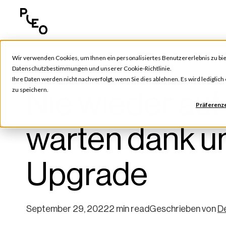
Wir verwenden Cookies, um Ihnen ein personalisiertes Benutzererlebnis zu bie
Pleo Updates
Datenschutzbestimmungen
und unserer
Cookie-Richtlinie
.
Ihre Daten werden nicht nachverfolgt, wenn Sie dies ablehnen. Es wird lediglic
Nie wieder au
zu speichern.
Präferenz
warten dank u
Upgrade
September 29, 2022
2 min read
Geschrieben von
D