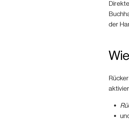
Direkte
Buchhal
der Ha
Wie
Rücker
aktivie
Rü
un