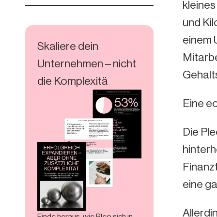
kleines
und Ki
einem 
Skaliere dein
Mitarbe
Unternehmen – nicht
Gehalt
die Komplexitä
Eine ec
Die Pl
hinter
Finanzt
eine g
Allerd
Finde heraus, wie Pleo sich in