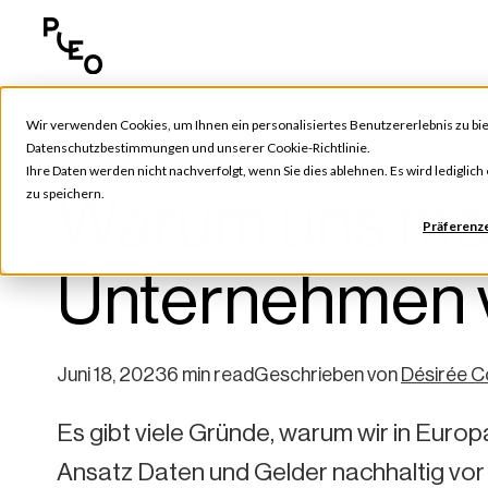
Wir verwenden Cookies, um Ihnen ein personalisiertes Benutzererlebnis zu bie
Pleo Updates
Datenschutzbestimmungen
und unserer
Cookie-Richtlinie
.
Ihre Daten werden nicht nachverfolgt, wenn Sie dies ablehnen. Es wird lediglic
Warum uns meh
zu speichern.
Präferenz
Unternehmen 
Juni 18, 2023
6 min read
Geschrieben von
Désirée C
Es gibt viele Gründe, warum wir in Europ
Ansatz Daten und Gelder nachhaltig vor