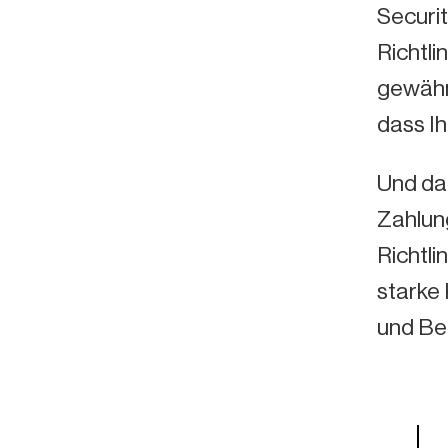
Securit
Richtl
gewährl
dass Ih
Und dan
Zahlung
Richtli
starke
und Be