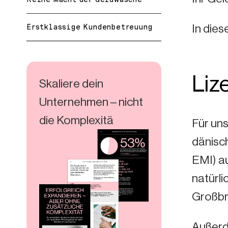
In dies
Erstklassige Kundenbetreuung
Liz
Skaliere dein
Unternehmen – nicht
die Komplexitä
Für un
dänisch
EMI) au
natürli
Großbri
Außerde