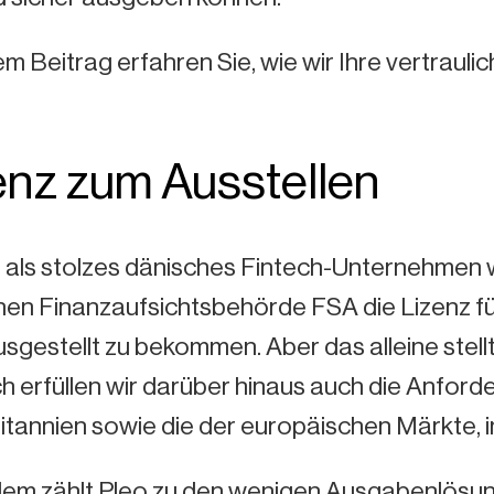
em Beitrag erfahren Sie, wie wir Ihre vertraul
enz zum Ausstellen
s als stolzes dänisches Fintech-Unternehmen 
en Finanzaufsichtsbehörde FSA die Lizenz für
sgestellt zu bekommen. Aber das alleine stell
ch erfüllen wir darüber hinaus auch die Anfo
tannien sowie die der europäischen Märkte, in
m zählt Pleo zu den wenigen Ausgabenlösungen