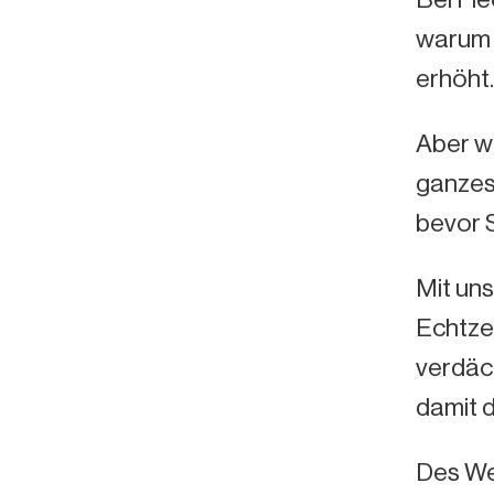
warum 
erhöht.
Aber w
ganzes 
bevor S
Mit un
Echtze
verdäc
damit 
Des We