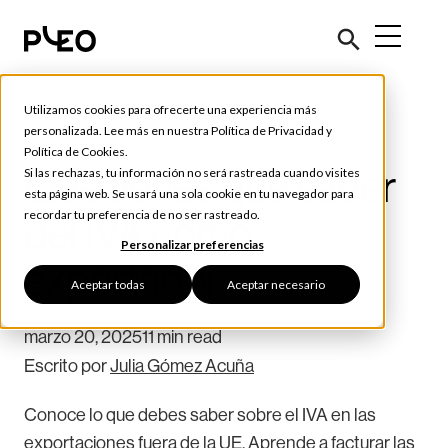
Utilizamos cookies para ofrecerte una experiencia más
Consejos y Herramientas
personalizada. Lee más en nuestra
Política de Privacidad
y
Política de Cookies
.
Qué tienes que saber
Si las rechazas, tu información no será rastreada cuando visites
esta página web. Se usará una sola cookie en tu navegador para
recordar tu preferencia de no ser rastreado.
del IVA como
Personalizar preferencias
exportador
Aceptar todas
Aceptar necesario
marzo 20, 2025
11 min read
Escrito por
Julia Gómez Acuña
Conoce lo que debes saber sobre el IVA en las
exportaciones fuera de la UE. Aprende a facturar las