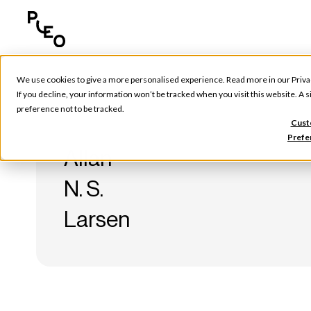
We use cookies to give a more personalised experience. Read more in our
Priva
If you decline, your information won’t be tracked when you visit this website. A
preference not to be tracked.
Cust
Prefe
Allan
N. S.
Larsen