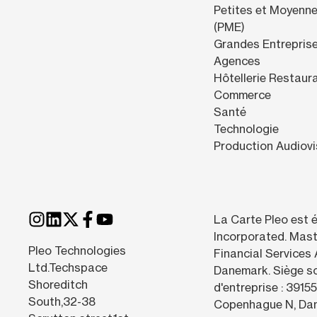
Petites et Moyenne
(PME)
Grandes Entrepris
Agences
Hôtellerie Restaur
Commerce
Santé
Technologie
Production Audiovi
La Carte Pleo est 
Incorporated. Mast
Pleo Technologies
Financial Services 
Ltd.Techspace
Danemark. Siège so
Shoreditch
d'entreprise : 391
South,32-38
Copenhague N, Da