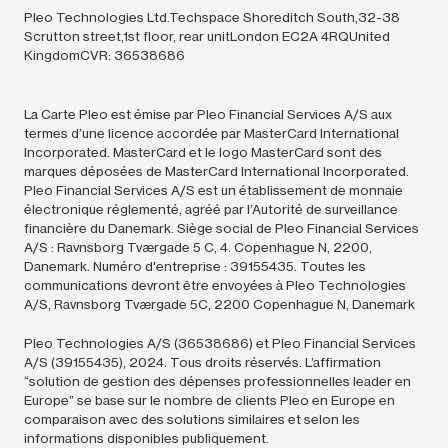
Pleo Technologies Ltd.Techspace Shoreditch South,32-38
Scrutton street,1st floor, rear unitLondon EC2A 4RQUnited
KingdomCVR: 36538686
La Carte Pleo est émise par Pleo Financial Services A/S aux
termes d’une licence accordée par MasterCard International
Incorporated. MasterCard et le logo MasterCard sont des
marques déposées de MasterCard International Incorporated.
Pleo Financial Services A/S est un établissement de monnaie
électronique réglementé, agréé par l’Autorité de surveillance
financière du Danemark. Siège social de Pleo Financial Services
A/S : Ravnsborg Tværgade 5 C, 4. Copenhague N, 2200,
Danemark. Numéro d'entreprise : 39155435. Toutes les
communications devront être envoyées à Pleo Technologies
A/S, Ravnsborg Tværgade 5C, 2200 Copenhague N, Danemark
Pleo Technologies A/S (36538686) et Pleo Financial Services
A/S (39155435),
2024.
Tous droits réservés. L’affirmation
“solution de gestion des dépenses professionnelles leader en
Europe” se base sur le nombre de clients Pleo en Europe en
comparaison avec des solutions similaires et selon les
informations disponibles publiquement.