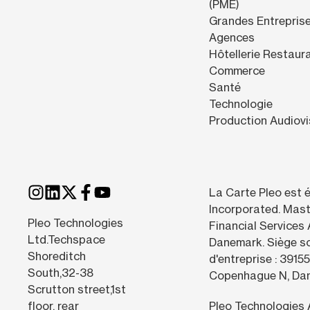
(PME)
Grandes Entrepris
Agences
Hôtellerie Restaur
Commerce
Santé
Technologie
Production Audiovi
La Carte Pleo est 
Incorporated. Mast
Pleo Technologies
Financial Services 
Ltd.Techspace
Danemark. Siège so
Shoreditch
d'entreprise : 391
South,32-38
Copenhague N, Da
Scrutton street,1st
floor, rear
Pleo Technologies 