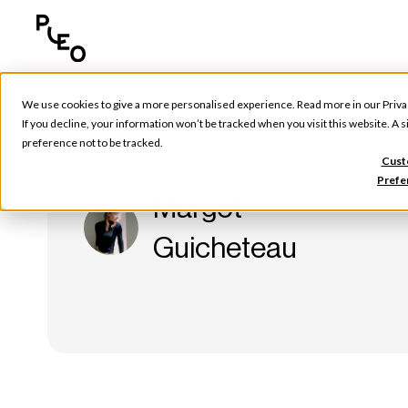
We use cookies to give a more personalised experience. Read more in our
Priva
If you decline, your information won’t be tracked when you visit this website. A
preference not to be tracked.
Cust
Prefe
Margot
Guicheteau