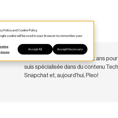
cy Policy
and
Cookie Policy
.
 single cookie will be used in your browser to remember your
omise
Accept All
Accept Necessary
rences
Après avoir écrit pendant dix ans pour 
suis spécialisée dans du contenu Te
Snapchat et, aujourd’hui, Pleo!