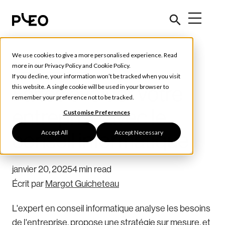
We use cookies to give a more personalised experience. Read
Outils et conseils
more in our
Privacy Policy
and
Cookie Policy
.
If you decline, your information won’t be tracked when you visit
Faites évoluer votre
this website. A single cookie will be used in your browser to
remember your preference not to be tracked.
entreprise avec le
Customise Preferences
Accept All
Accept Necessary
conseil informatique
janvier 20, 2025
4 min read
Écrit par
Margot Guicheteau
L'expert en conseil informatique analyse les besoins
de l'entreprise, propose une stratégie sur mesure, et