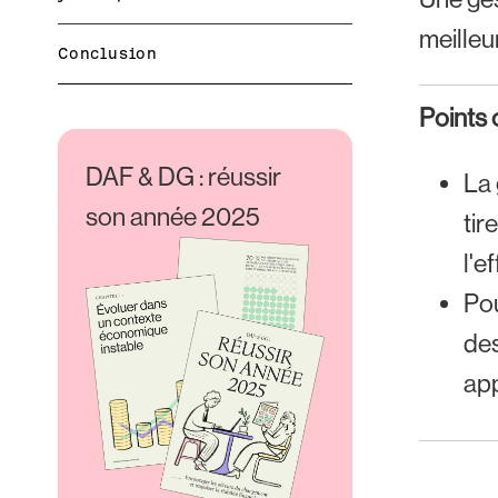
meilleu
Conclusion
Points c
DAF & DG : réussir
La 
son année 2025
tir
l'e
Pou
des
app