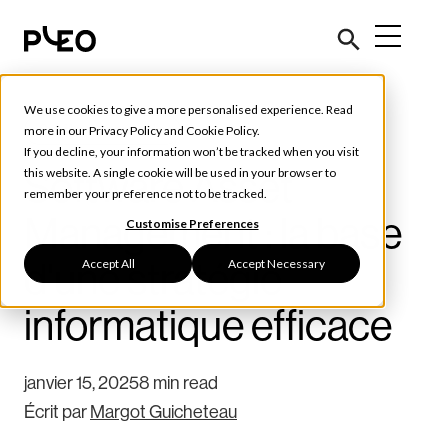
We use cookies to give a more personalised experience. Read
Outils et conseils
more in our
Privacy Policy
and
Cookie Policy
.
If you decline, your information won’t be tracked when you visit
Software Asset
this website. A single cookie will be used in your browser to
remember your preference not to be tracked.
Management : la base
Customise Preferences
Accept All
Accept Necessary
d'une stratégie
informatique efficace
janvier 15, 2025
8 min read
Écrit par
Margot Guicheteau