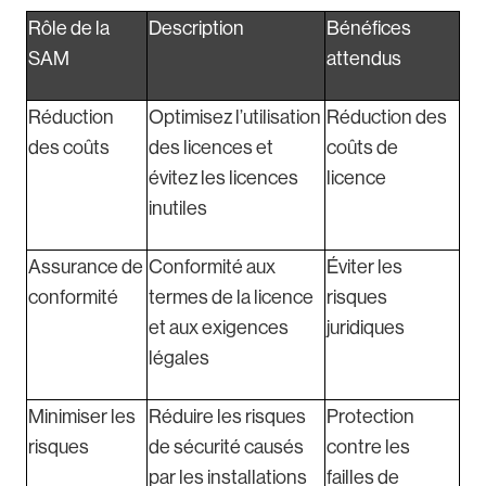
Rôle de la
Description
Bénéfices
SAM
attendus
Réduction
Optimisez l’utilisation
Réduction des
des coûts
des licences et
coûts de
évitez les licences
licence
inutiles
Assurance de
Conformité aux
Éviter les
conformité
termes de la licence
risques
et aux exigences
juridiques
légales
Minimiser les
Réduire les risques
Protection
risques
de sécurité causés
contre les
par les installations
failles de