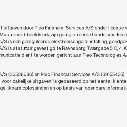
t uitgeven door Pleo Financial Services A/S onder licentie 
Mastercard-beeldmerk zijn geregistreerde handelsmerken v
 A/S is een gereguleerde elektronischgeldinstelling, goedge
 A/S is statutair gevestigd te Ravnsborg Tværgade 5 C, 4
municatie dient te worden gericht aan Pleo Technologies
A/S (36538686) en Pleo Financial Services A/S (39155435),
 voor zakelijke uitgaven’ is gebaseerd op het aantal klante
rgelijkbare oplossingen en op basis van openbare informati