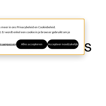
s meer in ons
Privacybeleid
en
Cookiebeleid
.
. Er wordt enkel een cookie in je browser gebruikt om je
Tips & tricks
n aanpassen
Alles accepteren
Accepteer noodzakelijk