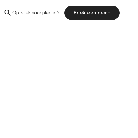
Op zoek naar
pleo.io?
Boek een demo