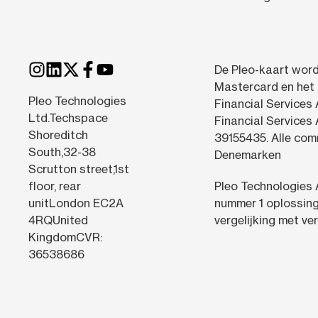
De Pleo-kaart word
Mastercard en het 
Pleo Technologies
Financial Services
Ltd.Techspace
Financial Services
Shoreditch
39155435. Alle com
South,32-38
Denemarken
Scrutton street,1st
floor, rear
Pleo Technologies 
unitLondon EC2A
nummer 1 oplossing
4RQUnited
vergelijking met ve
KingdomCVR:
36538686