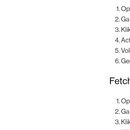
Op
Ga 
Kli
Act
Vol
Gee
Fetch
Ope
Ga 
Kli