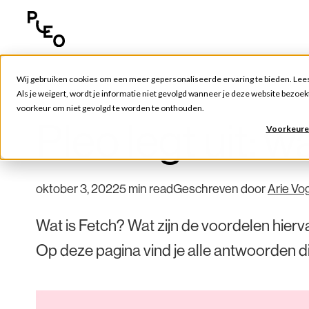
Wij gebruiken cookies om een meer gepersonaliseerde ervaring te bieden. Lee
Pleo Nieuws
Als je weigert, wordt je informatie niet gevolgd wanneer je deze website bezoekt
voorkeur om niet gevolgd te worden te onthouden.
Pleo legt uit: w
Voorkeure
oktober 3, 2022
5 min read
Geschreven door
Arie Vo
Wat is Fetch? Wat zijn de voordelen hierv
Op deze pagina vind je alle antwoorden di