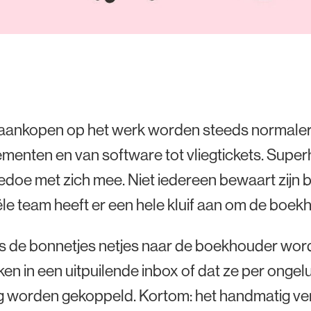
 aankopen op het werk worden steeds normaler
enten en van software tot vliegtickets. Superh
doe met zich mee. Niet iedereen bewaart zijn b
ële team heeft er een hele kluif aan om de boek
ls de bonnetjes netjes naar de boekhouder word
en in een uitpuilende inbox of dat ze per onge
g worden gekoppeld. Kortom: het handmatig ve