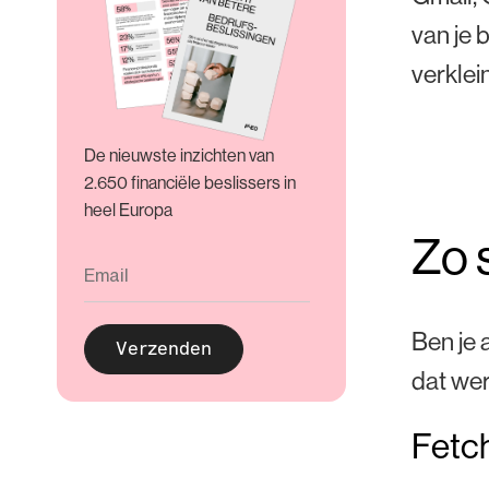
van je 
verklei
De nieuwste inzichten van
2.650 financiële beslissers in
heel Europa
Zo s
Ben je 
dat wer
Fetch