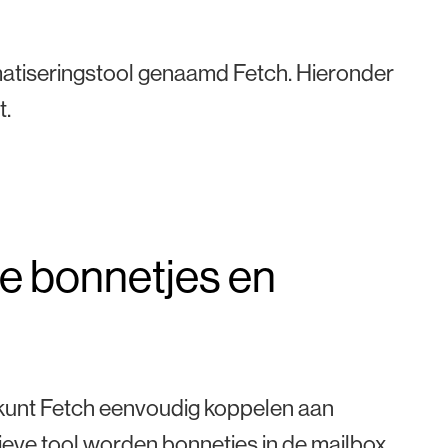
matiseringstool genaamd Fetch. Hieronder
t.
e bonnetjes en
e kunt Fetch eenvoudig koppelen aan
ieve tool worden bonnetjes in de mailbox