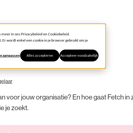
s meer in ons
Privacybeleid
en
Cookiebeleid
.
. Er wordt enkel een cookie in je browser gebruikt om je
at is Fetch?
n aanpassen
Alles accepteren
Accepteer noodzakelijk
gelaar
an voor jouw organisatie? En hoe gaat Fetch in 
e je zoekt.