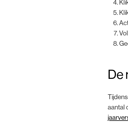
Kli
Kli
Act
Vol
Gee
De 
Tijdens
aantal 
jaarve