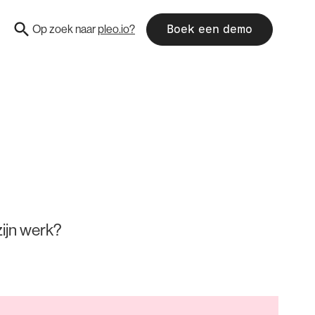
Op zoek naar
pleo.io?
Boek een demo
zijn werk?