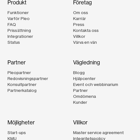
Produkt
Företag
Funktioner
Om oss
Varför Pleo
Karriär
FAQ
Press
Prissättning
Kontakta oss
Integrationer
Villkor
Status
Värva en vän
Partner
Vägledning
Pleopartner
Blogg
Redovisningspartner
Hjälpcenter
Konsultpartner
Event och webbinarium
Partnerkatalog
Partner
Omdömena
Kunder
Möjligheter
Villkor
Start-ups
Master service agreement
KMU
Integritetspolicy