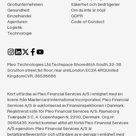
Großunternehmen
Säkerhet och bedrägerier
Gesundheit
Om du inte är nöjd
Einzelhandel
GDPR
Agenturen
Code of Conduct
Logistik
Technologie
Pleo Technologies Ltd.Techspace Shoreditch South,32-38
Scrutton street,1st floor, rear unitLondon EC2A 4RQUnited
KingdomCVR: 36538686
Kort utfärdas av Pleo Financial Services A/S i enlighet med en
licens från Mastercard International Incorporated. Pleo Financial
Services A/S är auktoriserad av Finansinspektionen i Danmark.
Registrerat säte för Pleo Financial Services A/S: Ravnsborg
Tværgade 5 C, 4. Copenhagen N, 2200, Denmark. Org.nr:
39155435. Kortet kommer alltid att förbli Pleo Financial Services
A/S egendom. Pleo Financial Services A/S är
betaltjänstleverantör och utfärdare av e-pengar i enlighet med