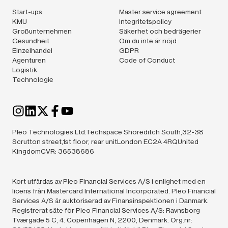
Start-ups
Master service agreement
KMU
Integritetspolicy
Großunternehmen
Säkerhet och bedrägerier
Gesundheit
Om du inte är nöjd
Einzelhandel
GDPR
Agenturen
Code of Conduct
Logistik
Technologie
Pleo Technologies Ltd.Techspace Shoreditch South,32-38
Scrutton street,1st floor, rear unitLondon EC2A 4RQUnited
KingdomCVR: 36538686
Kort utfärdas av Pleo Financial Services A/S i enlighet med en
licens från Mastercard International Incorporated. Pleo Financial
Services A/S är auktoriserad av Finansinspektionen i Danmark.
Registrerat säte för Pleo Financial Services A/S: Ravnsborg
Tværgade 5 C, 4. Copenhagen N, 2200, Denmark. Org.nr: