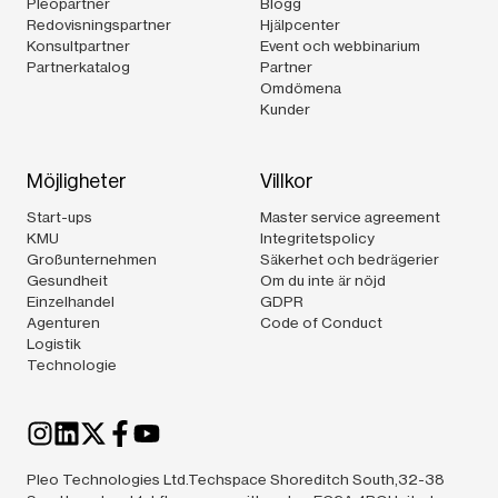
Pleopartner
Blogg
Redovisningspartner
Hjälpcenter
Konsultpartner
Event och webbinarium
Partnerkatalog
Partner
Omdömena
Kunder
Möjligheter
Villkor
Start-ups
Master service agreement
KMU
Integritetspolicy
Großunternehmen
Säkerhet och bedrägerier
Gesundheit
Om du inte är nöjd
Einzelhandel
GDPR
Agenturen
Code of Conduct
Logistik
Technologie
Pleo Technologies Ltd.Techspace Shoreditch South,32-38