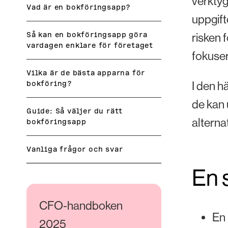
verktyg
Vad är en bokföringsapp?
uppgift
Så kan en bokföringsapp göra
risken 
vardagen enklare för företaget
fokuser
Vilka är de bästa apparna för
bokföring?
I den h
de kan 
Guide: Så väljer du rätt
alternat
bokföringsapp
Vanliga frågor och svar
En 
CFO-handboken
En 
2025