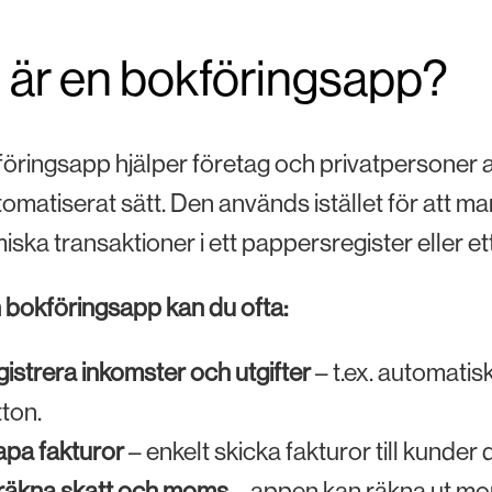
 är en bokföringsapp?
öringsapp hjälper företag och privatpersoner at
omatiserat sätt. Den används istället för att manu
ska transaktioner i ett pappersregister eller et
bokföringsapp kan du ofta:
istrera inkomster och utgifter
– t.ex. automatis
tton.
pa fakturor
– enkelt skicka fakturor till kunder 
räkna skatt och moms
– appen kan räkna ut mo