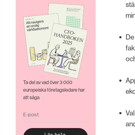
stä
min
De 
fak
och
App
Ta del av vad över 3 000
europeiska företagsledare har
eko
att säga
Val
and