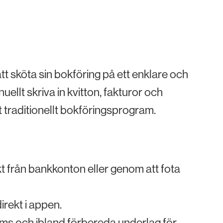
t sköta sin bokföring på ett enklare och
ellt skriva in kvitton, fakturor och
t traditionellt bokföringsprogram.
kt från bankkonton eller genom att fota
direkt i appen.
ms och ibland förbereda underlag för