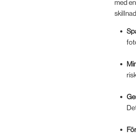
med en 
skillnad
Spa
fot
Min
ris
Ger
Det
För