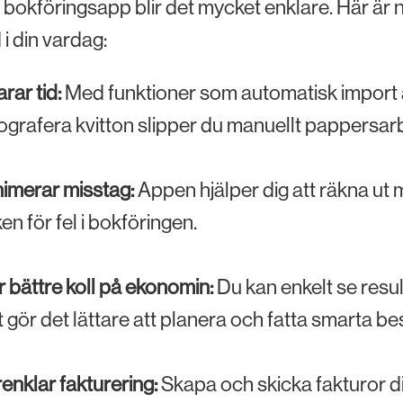
bokföringsapp blir det mycket enklare. Här är
 i din vardag:
rar tid:
Med funktioner som automatisk import a
ografera kvitton slipper du manuellt pappersar
imerar misstag:
Appen hjälper dig att räkna ut 
ken för fel i bokföringen.
 bättre koll på ekonomin:
Du kan enkelt se result
 gör det lättare att planera och fatta smarta bes
enklar fakturering:
Skapa och skicka fakturor dir