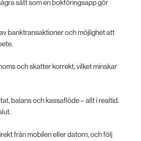
 några sätt som en bokföringsapp gör
v banktransaktioner och möjlighet att
bete.
moms och skatter korrekt, vilket minskar
at, balans och kassaflöde – allt i realtid.
lut.
ekt från mobilen eller datorn, och följ