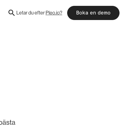
Letar du efter
Pleo.io?
Boka en demo
 bästa