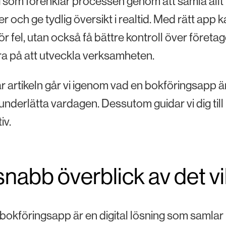
 som förenklar processen genom att samla allt p
er och ge tydlig översikt i realtid. Med rätt app
för fel, utan också få bättre kontroll över före
a på att utveckla verksamheten.
är artikeln går vi igenom vad en bokföringsapp är
underlätta vardagen. Dessutom guidar vi dig ti
iv.
snabb överblick av det v
bokföringsapp är en digital lösning som samlar k