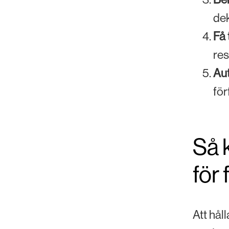
dek
Få 
res
Au
för
Så 
för
Att hål