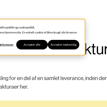
atlivspolitik
og
cookiepolitik
.
enne hjemmeside. En enkelt cookie vil blive brugt i din browser
de om acontofaktu
ræferencer
Acceptér alle
Accepter nødvendig
ing for en del af en samlet leverance, inden de
akturaer her.