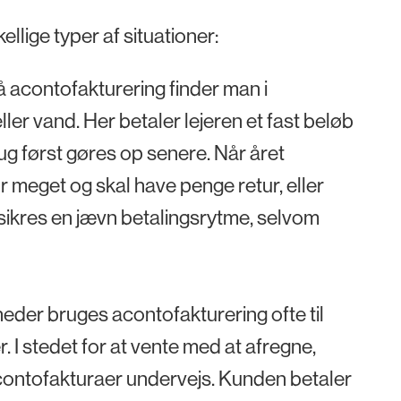
llige typer af situationer:
 acontofakturering finder man i
ler vand. Her betaler lejeren et fast beløb
ug først gøres op senere. Når året
or meget og skal have penge retur, eller
sikres en jævn betalingsrytme, selvom
heder bruges acontofakturering ofte til
 I stedet for at vente med at afregne,
 acontofakturaer undervejs. Kunden betaler