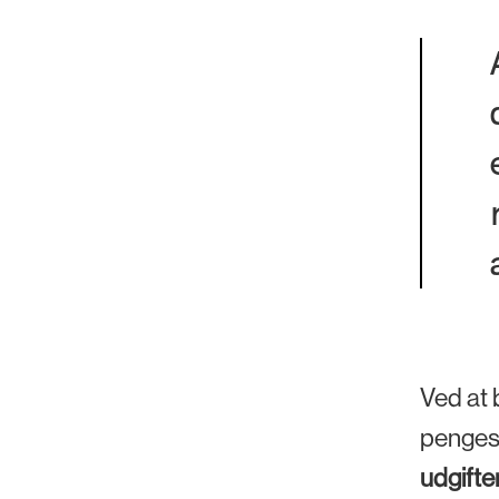
Ved at 
pengest
udgifte