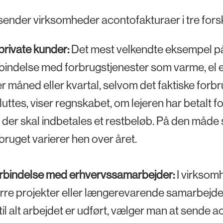
sender virksomheder acontofakturaer i tre forske
 private kunder:
Det mest velkendte eksempel på
bindelse med forbrugstjenester som varme, el el
r måned eller kvartal, selvom det faktiske forbr
luttes, viser regnskabet, om lejeren har betalt f
der skal indbetales et restbeløb. På den måde 
bruget varierer hen over året.
orbindelse med erhvervssamarbejder:
I virksom
rre projekter eller længerevarende samarbejder.
til alt arbejdet er udført, vælger man at sende