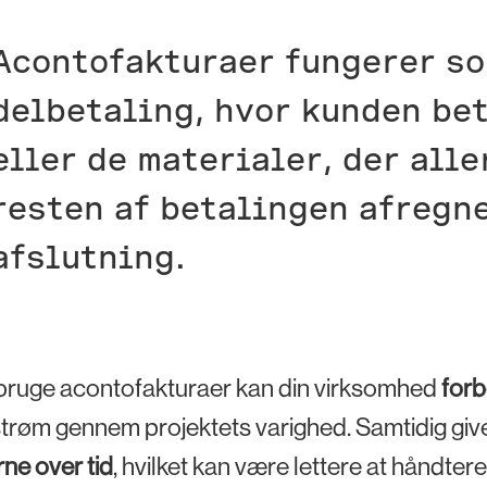
Acontofakturaer fungerer so
delbetaling, hvor kunden bet
eller de materialer, der alle
resten af betalingen afregn
afslutning.
bruge acontofakturaer kan din virksomhed
forb
røm gennem projektets varighed. Samtidig give
rne over tid
, hvilket kan være lettere at håndtere