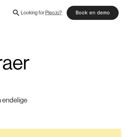
Looking for
Pleo.io?
Book en demo
raer
n endelige