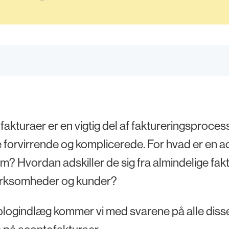
akturaer er en vigtig del af faktureringsproce
e forvirrende og komplicerede. For hvad er en a
? Hvordan adskiller de sig fra almindelige faktu
irksomheder og kunder?
 blogindlæg kommer vi med svarene på alle dis