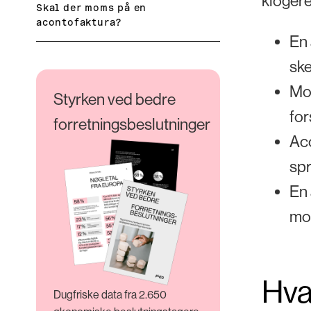
klogere
Skal der moms på en
acontofaktura?
En 
ske
Mod
Styrken ved bedre
for
forretningsbeslutninger
Aco
spr
En 
mom
Hva
Dugfriske data fra 2.650