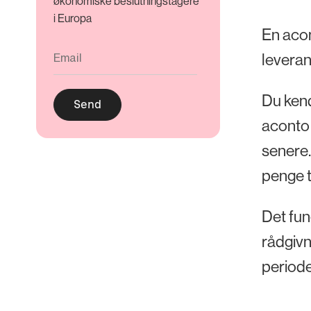
økonomiske beslutningstagere
i Europa
En acon
leveran
Du kend
aconto 
senere. 
penge t
Det fun
rådgivn
periode