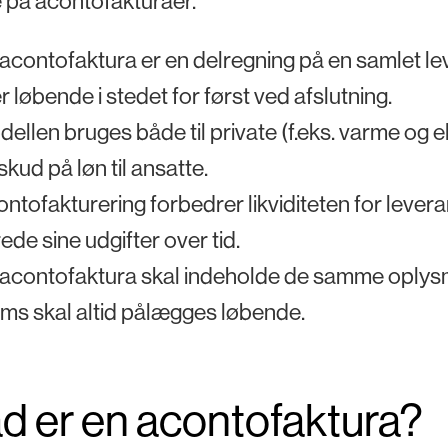
 på acontofakturaer.
acontofaktura er en delregning på en samlet lev
r løbende i stedet for først ved afslutning.
ellen bruges både til private (f.eks. varme og el
skud på løn til ansatte.
ntofakturering forbedrer likviditeten for lever
ede sine udgifter over tid.
acontofaktura skal indeholde de samme oplysni
s skal altid pålægges løbende.
d er en acontofaktura?