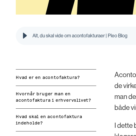
Alt, du skal vide om acontofakturaer | Pleo Blog
Acontof
Hvad er en acontofaktura?
de virk
Hvornår bruger man en
man dem
acontofaktura i erhvervslivet?
både v
Hvad skal en acontofaktura
indeholde?
I dette