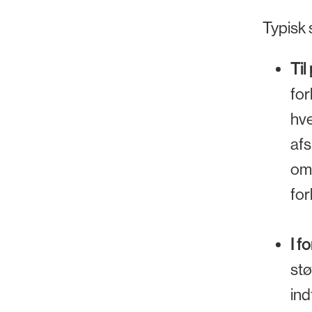
Typisk 
Til
for
hve
afs
om 
for
I f
stø
ind