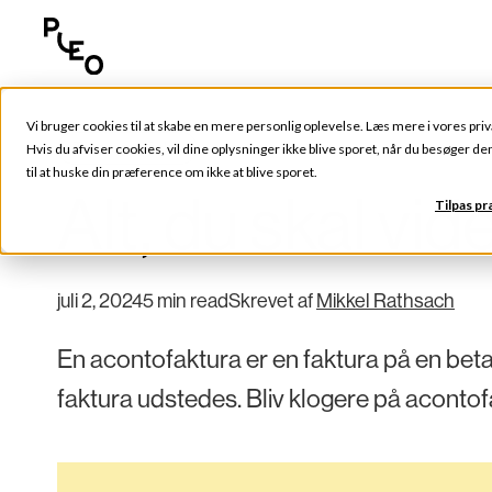
Vi bruger cookies til at skabe en mere personlig oplevelse. Læs mere i vores
priv
Tips og tricks
Hvis du afviser cookies, vil dine oplysninger ikke blive sporet, når du besøger d
til at huske din præference om ikke at blive sporet.
Alt, du skal vi
Tilpas p
juli 2, 2024
5 min read
Skrevet af
Mikkel Rathsach
En acontofaktura er en faktura på en betal
faktura udstedes. Bliv klogere på acontof