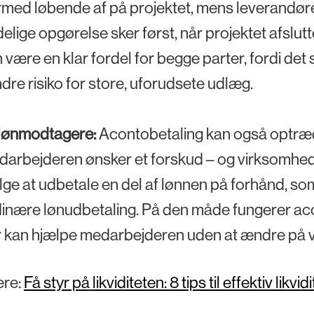
med løbende af på projektet, mens leverandøren s
elige opgørelse sker først, når projektet afslut
 være en klar fordel for begge parter, fordi d
dre risiko for store, uforudsete udlæg.
 lønmodtagere:
Acontobetaling kan også optræde
arbejderen ønsker et forskud – og virksomhede
ge at udbetale en del af lønnen på forhånd, s
inære lønudbetaling. På den måde fungerer aco
 kan hjælpe medarbejderen uden at ændre på 
re:
Få styr på likviditeten: 8 tips til effektiv likvi