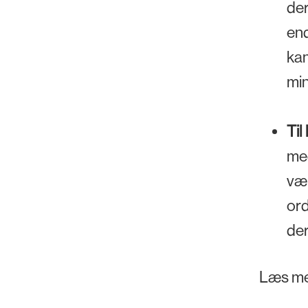
der
end
kan
min
Til
med
væl
ord
der
Læs me