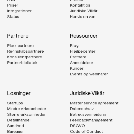
Priser
Kontakt os
Integrationer
Juridiske Vilkår
Status
Henvis en ven
Partnere
Ressourcer
Pleo-partnere
Blog
Regnskabspartnere
Hjælpecenter
Konsulentpartnere
Partnere
Partnerbibliotek
Anmeldelser
Kunder
Events og webinarer
Løsninger
Juridiske Vilkår
Startups
Master service agreement
Mindre virksomheder
Datenschutz
Større virksomheder
Betrugsvermeidung
Detailhandel
Feedbackmanagement
Sundhed
DSGVO
Bureauer
Code of Conduct