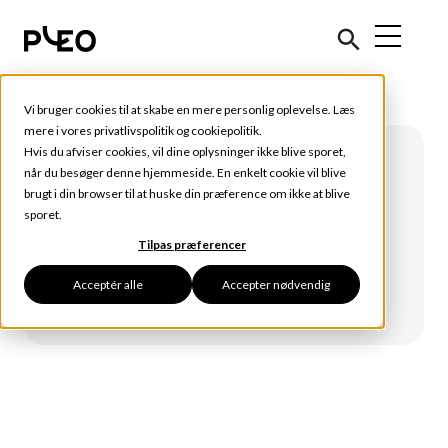
Vi bruger cookies til at skabe en mere personlig oplevelse. Læs
mere i vores
privatlivspolitik
og
cookiepolitik
.
Hvis du afviser cookies, vil dine oplysninger ikke blive sporet,
når du besøger denne hjemmeside. En enkelt cookie vil blive
Jeppe
brugt i din browser til at huske din præference om ikke at blive
sporet.
Rindom
Tilpas præferencer
Acceptér alle
Accepter nødvendig