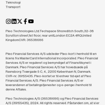
Teknologi
Transport
Pleo Technologies Ltd.Techspace Shoreditch South,32-38
Scrutton street,1st floor, rear unitLondon EC2A 4RQUnited
KingdomCVR: 36538686
Pleo Financial Services A/S udsteder Pleo-kort i henhold til en
licens fra MasterCard International Incorporated. Pleo Financial
Services A/S er reguleret og bemyndiget af Finanstilsynet i
Danmark. Pleo Financial Services A/S har hovedsæde på
Ravnsborg Tværgade 5 C, 4., 2200 København N, Danmark.
CVR-nr. 39155435. Pleo-kortet er til enhver tid ejet af Pleo
Financial Services A/S. Pleo Financial Services A/S er
leverandøren af betalingstjenester og e-penge i henhold til
denne Aftales.
Pleo Technologies A/S (36538686) og Pleo Financial Services
A/S (39155435),
2024.
All rights reserved. Påstanden om, at vi er