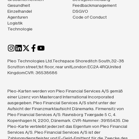
Gesundheit
Feedbackmanagement
Einzelhandel
DSGVO
Agenturen
Code of Conduct
Logistik
Technologie
Pleo Technologies Ltd.Techspace Shoreditch South,32-38
Scrutton street,1st floor, rear unitLondon EC2A 4RQUnited
KingdomCVR: 36538686
Pleo-Karten werden von Pleo Financial Services A/S gemäß
einer Lizenz von Mastercard International Incorporated
ausgegeben. Pleo Financial Services A/S steht unter der
Aufsicht der Finanzmarktaufsicht Dänemarks. Firmensitz von
Pleo Financial Services A/S: Ravnsborg Tværgade 5 C, 4.
Kopenhagen N, 2200, Dänemark. CVR-Nummer: 39155435. Die
Pleo-Karte verbleibt jederzeit das Eigentum von Pleo Financial
Services A/S. Pleo Financial Services A/S ist der
Zahlungsdienstleister und E-Geld-Emittent für die Zwecke des