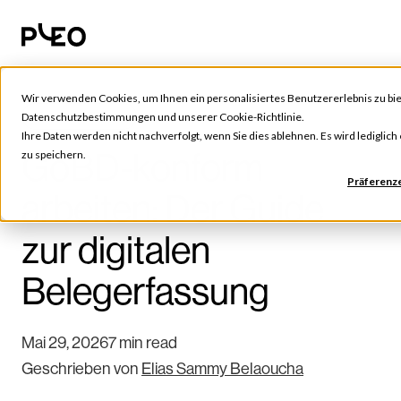
Wir verwenden Cookies, um Ihnen ein personalisiertes Benutzererlebnis zu bie
Tools & Tipps
Datenschutzbestimmungen
und unserer
Cookie-Richtlinie
.
Ihre Daten werden nicht nachverfolgt, wenn Sie dies ablehnen. Es wird lediglic
GoBD-konform
zu speichern.
Präferenz
arbeiten: Der Guide
zur digitalen
Belegerfassung
Mai 29, 2026
7 min read
Geschrieben von
Elias Sammy Belaoucha