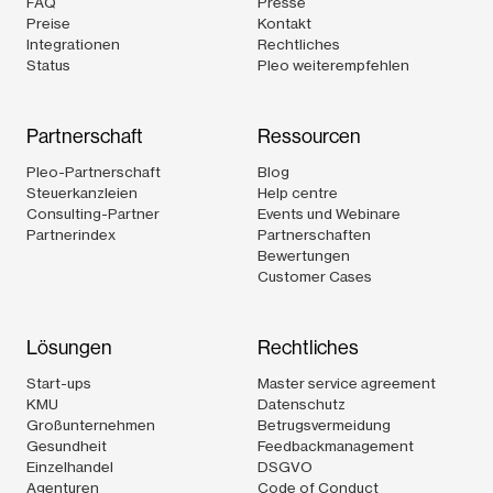
FAQ
Presse
Preise
Kontakt
Integrationen
Rechtliches
Status
Pleo weiterempfehlen
Partnerschaft
Ressourcen
Pleo-Partnerschaft
Blog
Steuerkanzleien
Help centre
Consulting-Partner
Events und Webinare
Partnerindex
Partnerschaften
Bewertungen
Customer Cases
Lösungen
Rechtliches
Start-ups
Master service agreement
KMU
Datenschutz
Großunternehmen
Betrugsvermeidung
Gesundheit
Feedbackmanagement
Einzelhandel
DSGVO
Agenturen
Code of Conduct