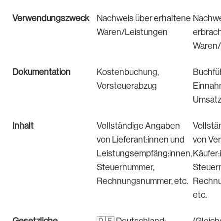
Verwendungszweck
Nachweis über erhaltene
Nachwe
Waren/Leistungen
erbrac
Waren/
Dokumentation
Kostenbuchung,
Buchfü
Vorsteuerabzug
Einnah
Umsatz
Inhalt
Vollständige Angaben
Vollst
von Lieferant:innen und
von Ver
Leistungsempfäng:innen,
Käufer:i
Steuernummer,
Steuer
Rechnungsnummer, etc.
Rechn
etc.
Gesetzliche
🇩🇪 Deutschland:
(Gleich