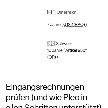
🇦🇹
Österreich:
7 Jahre (
§ 132 (BAO)
)
🇨🇭Schweiz:
10 Jahre (
Artikel 958f
(OR)
)
Eingangsrechnungen
prüfen (und wie Pleo in
allen Schritten unterstützt)