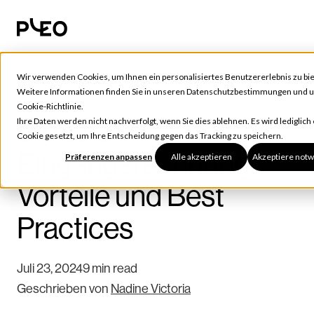
Wir verwenden Cookies, um Ihnen ein personalisiertes Benutzererlebnis zu bie
Tools & Tipps
Weitere Informationen finden Sie in unseren
Datenschutzbestimmungen
und u
Cookie-Richtlinie
.
Digitale
Ihre Daten werden nicht nachverfolgt, wenn Sie dies ablehnen. Es wird lediglich 
Cookie gesetzt, um Ihre Entscheidung gegen das Tracking zu speichern.
Eingangsrechnung:
Präferenzen anpassen
Alle akzeptieren
Akzeptiere not
Vorteile und Best
Practices
Juli 23, 2024
9 min read
Geschrieben von
Nadine Victoria