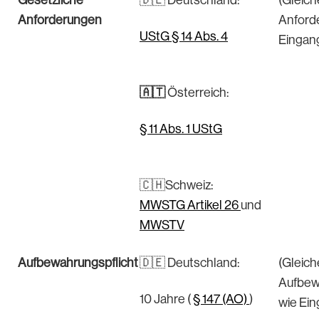
Anforderungen
Anford
UStG § 14 Abs. 4
Eingan
🇦🇹
Österreich:
§ 11 Abs. 1 UStG
🇨🇭Schweiz:
MWSTG Artikel 26
und
MWSTV
Aufbewahrungspflicht
🇩🇪 Deutschland:
(Gleich
Aufbew
10 Jahre (
§ 147 (AO)
)
wie Ei