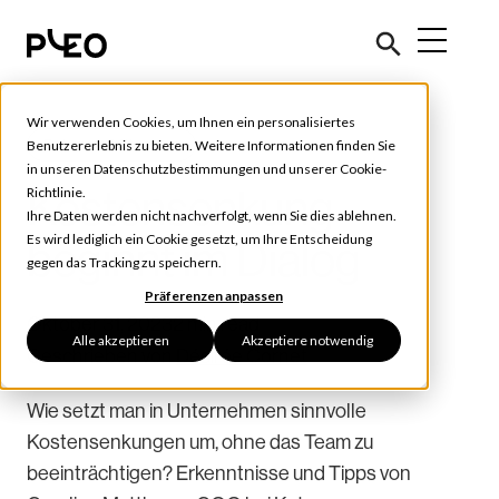
Wir verwenden Cookies, um Ihnen ein personalisiertes
Future of Finance
Benutzererlebnis zu bieten. Weitere Informationen finden Sie
in unseren
Datenschutzbestimmungen
und unserer
Cookie-
Kostensenkung
Richtlinie
.
Ihre Daten werden nicht nachverfolgt, wenn Sie dies ablehnen.
Es wird lediglich ein Cookie gesetzt, um Ihre Entscheidung
beginnt im Dialog
gegen das Tracking zu speichern.
Präferenzen anpassen
Oktober 31, 2023
2 min read
Alle akzeptieren
Akzeptiere notwendig
Geschrieben von
Désirée Cornet
Wie setzt man in Unternehmen sinnvolle
Kostensenkungen um, ohne das Team zu
beeinträchtigen? Erkenntnisse und Tipps von