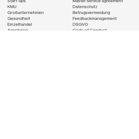
Start-ups
Master service agreement
KMU
Datenschutz
Großunternehmen
Betrugsvermeidung
Gesundheit
Feedbackmanagement
Einzelhandel
DSGVO
Agenturen
Code of Conduct
Logistik
Technologie
Pleo Technologies Ltd.Techspace Shoreditch South,32-38
Scrutton street,1st floor, rear unitLondon EC2A 4RQUnited
KingdomCVR: 36538686
Pleo-Karten werden von Pleo Financial Services A/S gemäß
einer Lizenz von Mastercard International Incorporated
ausgegeben. Pleo Financial Services A/S steht unter der
Aufsicht der Finanzmarktaufsicht Dänemarks. Firmensitz von
Pleo Financial Services A/S: Ravnsborg Tværgade 5 C, 4.
Kopenhagen N, 2200, Dänemark. CVR-Nummer: 39155435. Die