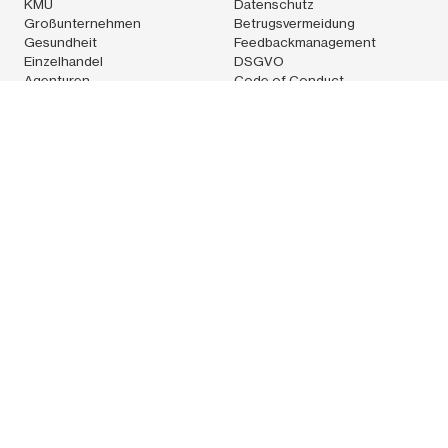
KMU
Datenschutz
Großunternehmen
Betrugsvermeidung
Gesundheit
Feedbackmanagement
Einzelhandel
DSGVO
Agenturen
Code of Conduct
Logistik
Technologie
Pleo Technologies Ltd.Techspace Shoreditch South,32-38
Scrutton street,1st floor, rear unitLondon EC2A 4RQUnited
KingdomCVR: 36538686
Pleo-Karten werden von Pleo Financial Services A/S gemäß
einer Lizenz von Mastercard International Incorporated
ausgegeben. Pleo Financial Services A/S steht unter der
Aufsicht der Finanzmarktaufsicht Dänemarks. Firmensitz von
Pleo Financial Services A/S: Ravnsborg Tværgade 5 C, 4.
Kopenhagen N, 2200, Dänemark. CVR-Nummer: 39155435. Die
Pleo-Karte verbleibt jederzeit das Eigentum von Pleo Financial