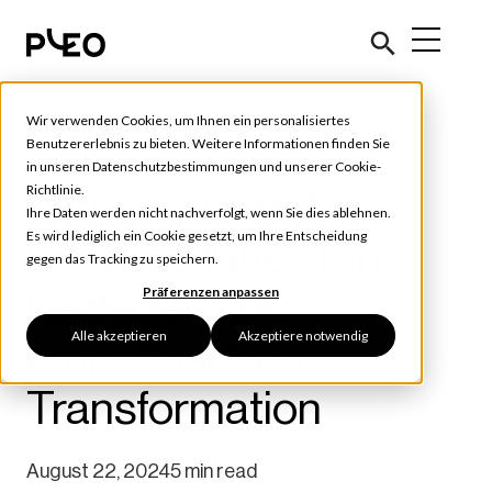
Wir verwenden Cookies, um Ihnen ein personalisiertes
Future of Finance
Benutzererlebnis zu bieten. Weitere Informationen finden Sie
in unseren
Datenschutzbestimmungen
und unserer
Cookie-
Menschlichkeit im
Richtlinie
.
Ihre Daten werden nicht nachverfolgt, wenn Sie dies ablehnen.
Es wird lediglich ein Cookie gesetzt, um Ihre Entscheidung
Digitalzeitalter: Ein
gegen das Tracking zu speichern.
Leitfaden zur
Präferenzen anpassen
Alle akzeptieren
Akzeptiere notwendig
empathischen
Transformation
August 22, 2024
5 min read