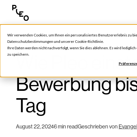
Wir verwenden Cookies, um Ihnen ein personalisiertes Benutzererlebnis zu bie
Pleo Updates
Datenschutzbestimmungen
und unserer
Cookie-Richtlinie
.
Ihre Daten werden nicht nachverfolgt, wenn Sie dies ablehnen. Es wird lediglic
Wie Pleo einste
zu speichern.
Präferenz
Bewerbung bis
Tag
August 22, 2024
6 min read
Geschrieben von
Evangel