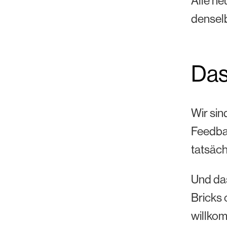
Alle ne
denselb
Das
Wir sin
Feedbac
tatsäch
Und das
Bricks 
willkom