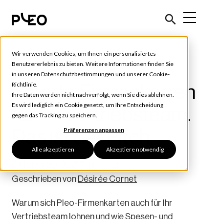
Wir verwenden Cookies, um Ihnen ein personalisiertes
Ausgabenverwaltung
Benutzererlebnis zu bieten. Weitere Informationen finden Sie
in unseren
Datenschutzbestimmungen
und unserer
Cookie-
Smarte Firmenkarten
Richtlinie
.
Ihre Daten werden nicht nachverfolgt, wenn Sie dies ablehnen.
Es wird lediglich ein Cookie gesetzt, um Ihre Entscheidung
für Ihr Vertriebsteam.
gegen das Tracking zu speichern.
Das ist der Pitch.
Präferenzen anpassen
Alle akzeptieren
Akzeptiere notwendig
Oktober 29, 2021
7 min read
Geschrieben von
Désirée Cornet
Warum sich Pleo-Firmenkarten auch für Ihr
Vertriebsteam lohnen und wie Spesen- und