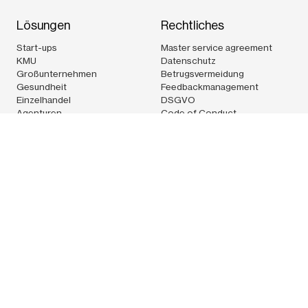
Lösungen
Rechtliches
Start-ups
Master service agreement
KMU
Datenschutz
Großunternehmen
Betrugsvermeidung
Gesundheit
Feedbackmanagement
Einzelhandel
DSGVO
Agenturen
Code of Conduct
Logistik
Technologie
Pleo Technologies Ltd.Techspace Shoreditch South,32-38
Scrutton street,1st floor, rear unitLondon EC2A 4RQUnited
KingdomCVR: 36538686
Pleo-Karten werden von Pleo Financial Services A/S gemäß
einer Lizenz von Mastercard International Incorporated
ausgegeben. Pleo Financial Services A/S steht unter der