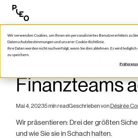
Wir verwenden Cookies, um Ihnen ein personalisiertes Benutzererlebnis zu bie
Tools & Tipps
Datenschutzbestimmungen
und unserer
Cookie-Richtlinie
.
Ihre Daten werden nicht nachverfolgt, wenn Sie dies ablehnen. Es wird lediglic
Sicherheitsrisi
zu speichern.
Präferenz
Finanzteams a
Mai 4, 2023
5 min read
Geschrieben von
Désirée Co
Wir präsentieren: Drei der größten Sich
und wie Sie sie in Schach halten.