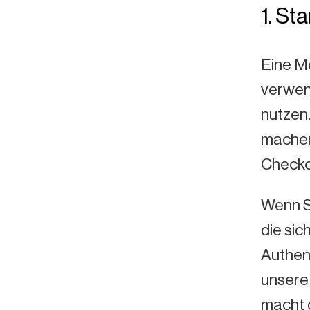
1. St
Eine Mö
verwen
nutzen.
machen 
Checkou
Wenn Si
die sic
Authen
unsere
macht d