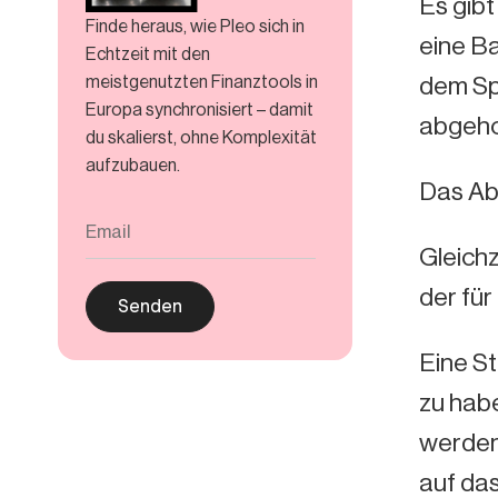
Es gibt
Finde heraus, wie Pleo sich in
eine Ba
Echtzeit mit den
meistgenutzten Finanztools in
dem Spi
Europa synchronisiert – damit
abgeho
du skalierst, ohne Komplexität
aufzubauen.
Das Abh
Gleichz
der für
Eine St
zu habe
werden 
auf das