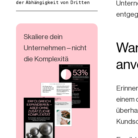
Unterne
der Abhängigkeit von Dritten
entgeg
Skaliere dein
War
Unternehmen – nicht
die Komplexitä
anv
Erinner
einem d
überhau
Kundsch