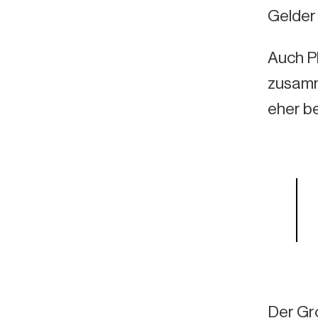
Gelder 
Auch P
zusamm
eher be
Der Gro